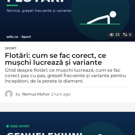
23
0
SPORT
Flotări: cum se fac corect, ce
mușchi lucrează și variante
Ghid despre flotări: ce mușchi lucrează, cum se fac
corect pas cu pas, greșeli frecvente și variante pentru
începători, de la perete la diamant.
by
Remus Mohor
2 luni ago
2
l
u
n
i
a
g
o