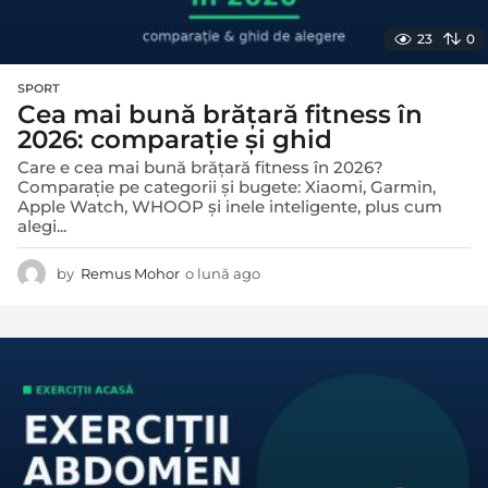
23
0
SPORT
Cea mai bună brățară fitness în
2026: comparație și ghid
Care e cea mai bună brățară fitness în 2026?
Comparație pe categorii și bugete: Xiaomi, Garmin,
Apple Watch, WHOOP și inele inteligente, plus cum
alegi...
by
Remus Mohor
o lună ago
o
l
u
n
ă
a
g
o