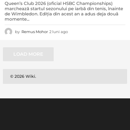
Queen’s Club 2026 (oficial HSBC Championships)
marchează startul sezonului pe iarbă din tenis, înainte
de Wimbledon. Ediția din acest an a adus deja două
momente...
by
Remus Mohor
2 luni ago
2
l
u
n
LOAD MORE
i
a
g
o
© 2026 Wiki.