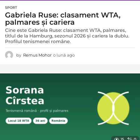
SPORT
Gabriela Ruse: clasament WTA,
palmares și cariera
Cine este Gabriela Ruse: clasament WTA, palmares,
titlul de la Hamburg, sezonul 2026 și cariera la dublu.
Profilul tenismenei române.
by
Remus Mohor
o lună ago
o
l
u
n
ă
a
g
o
15
0