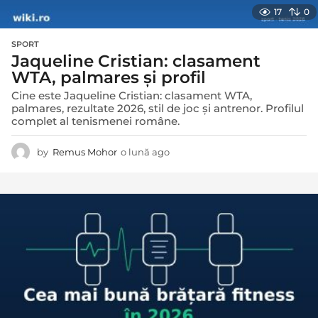
17
0
SPORT
Jaqueline Cristian: clasament
WTA, palmares și profil
Cine este Jaqueline Cristian: clasament WTA,
palmares, rezultate 2026, stil de joc și antrenor. Profilul
complet al tenismenei române.
by
Remus Mohor
o lună ago
o
l
u
n
ă
a
g
o