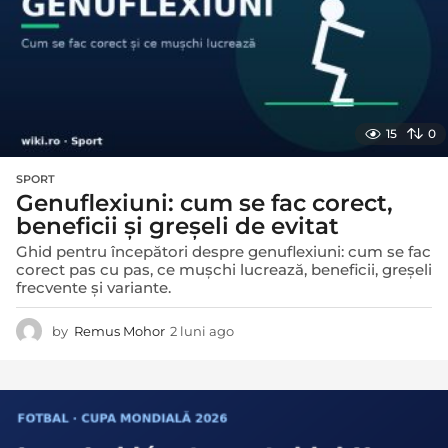
15
0
SPORT
Genuflexiuni: cum se fac corect,
beneficii și greșeli de evitat
Ghid pentru începători despre genuflexiuni: cum se fac
corect pas cu pas, ce mușchi lucrează, beneficii, greșeli
frecvente și variante.
by
Remus Mohor
2 luni ago
2
l
u
n
i
a
g