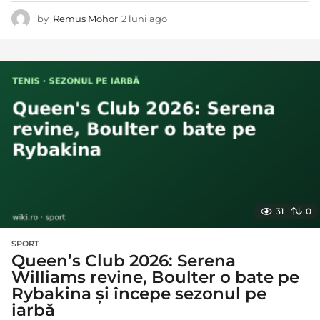
by
Remus Mohor
2 luni ago
o
l
u
n
ă
a
g
o
31
0
SPORT
Queen’s Club 2026: Serena
Williams revine, Boulter o bate pe
Rybakina și începe sezonul pe
iarbă