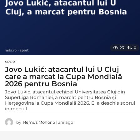
o
23
0
SPORT
Jovo Lukić: atacantul lui U Cluj
care a marcat la Cupa Mondială
2026 pentru Bosnia
Jovo Lukić, atacantul echipei Universitatea Cluj din
SuperLiga României, a marcat pentru Bosnia și
Herțegovina la Cupa Mondială 2026. El a deschis scorul
în meciul...
by
Remus Mohor
2 luni ago
2
l
u