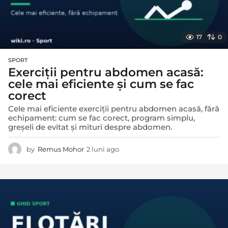
17
0
SPORT
Exerciții pentru abdomen acasă:
cele mai eficiente și cum se fac
corect
Cele mai eficiente exerciții pentru abdomen acasă, fără
echipament: cum se fac corect, program simplu,
greșeli de evitat și mituri despre abdomen.
by
Remus Mohor
2 luni ago
2
l
u
n
i
a
g
o