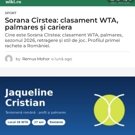
SPORT
Sorana Cîrstea: clasament WTA,
palmares și cariera
Cine este Sorana Cîrstea: clasament WTA, palmares,
sezonul 2026, retragere și stil de joc. Profilul primei
rachete a României.
by
Remus Mohor
o lună ago
o
l
u
n
ă
a
g
o