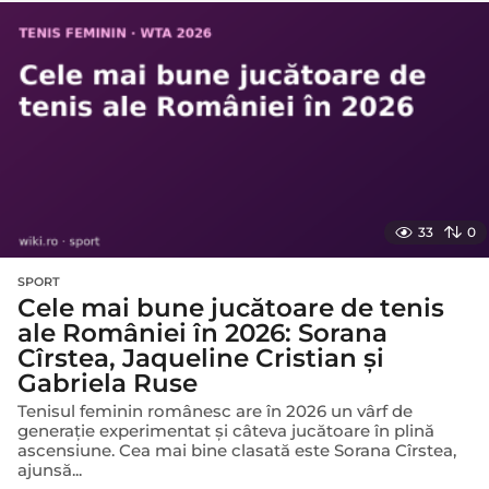
n
i
a
g
o
33
0
SPORT
Cele mai bune jucătoare de tenis
ale României în 2026: Sorana
Cîrstea, Jaqueline Cristian și
Gabriela Ruse
Tenisul feminin românesc are în 2026 un vârf de
generație experimentat și câteva jucătoare în plină
ascensiune. Cea mai bine clasată este Sorana Cîrstea,
ajunsă...