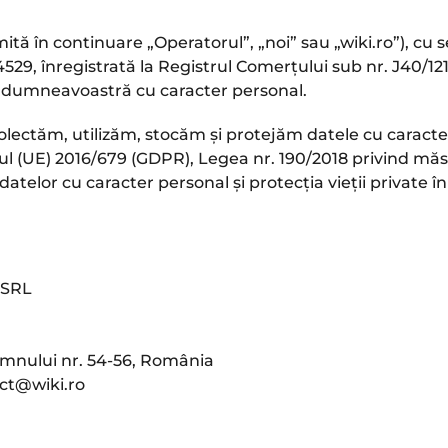
în continuare „Operatorul”, „noi” sau „wiki.ro”), cu se
529, înregistrată la Registrul Comerțului sub nr. J40/1
or dumneavoastră cu caracter personal.
lectăm, utilizăm, stocăm și protejăm datele cu caracter p
l (UE) 2016/679 (GDPR), Legea nr. 190/2018 privind măs
telor cu caracter personal și protecția vieții private în
 SRL
omnului nr. 54-56, România
ct@wiki.ro