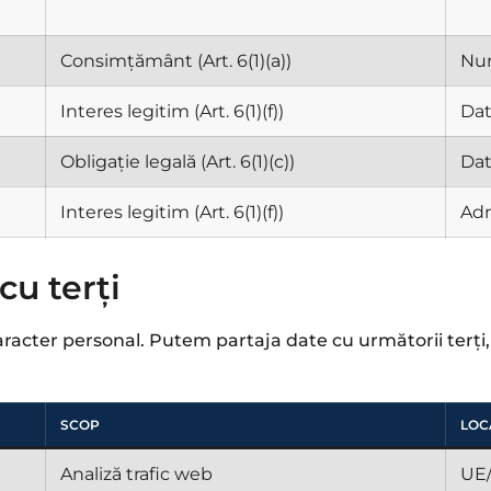
Consimțământ (Art. 6(1)(a))
Num
Interes legitim (Art. 6(1)(f))
Dat
Obligație legală (Art. 6(1)(c))
Dat
Interes legitim (Art. 6(1)(f))
Adr
cu terți
ter personal. Putem partaja date cu următorii terți, î
SCOP
LOC
Analiză trafic web
UE/