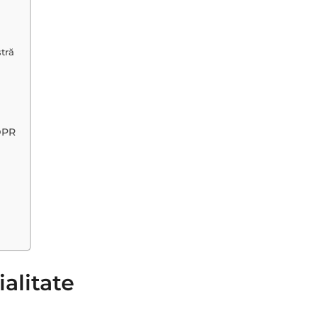
stră
DPR
ialitate