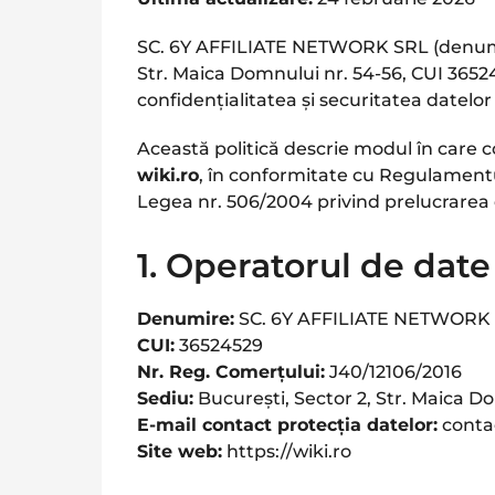
SC. 6Y AFFILIATE NETWORK SRL (denumită 
Str. Maica Domnului nr. 54-56, CUI 36524
confidențialitatea și securitatea datel
Această politică descrie modul în care co
wiki.ro
, în conformitate cu Regulamentu
Legea nr. 506/2004 privind prelucrarea da
1. Operatorul de date
Denumire:
SC. 6Y AFFILIATE NETWORK
CUI:
36524529
Nr. Reg. Comerțului:
J40/12106/2016
Sediu:
București, Sector 2, Str. Maica D
E-mail contact protecția datelor:
conta
Site web:
https://wiki.ro