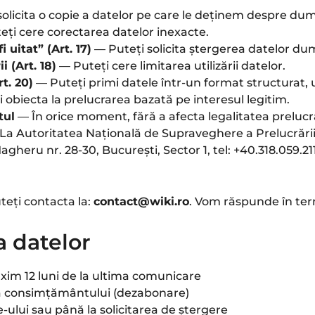
olicita o copie a datelor pe care le deținem despre du
ți cere corectarea datelor inexacte.
 uitat” (Art. 17)
— Puteți solicita ștergerea datelor d
i (Art. 18)
— Puteți cere limitarea utilizării datelor.
t. 20)
— Puteți primi datele într-un format structurat, u
 obiecta la prelucrarea bazată pe interesul legitim.
tul
— În orice moment, fără a afecta legalitatea prelucră
La Autoritatea Națională de Supraveghere a Prelucrării
heru nr. 28-30, București, Sector 1, tel: +40.318.059.2
teți contacta la:
contact@wiki.ro
. Vom răspunde în ter
a datelor
im 12 luni de la ultima comunicare
a consimțământului (dezabonare)
e-ului sau până la solicitarea de ștergere