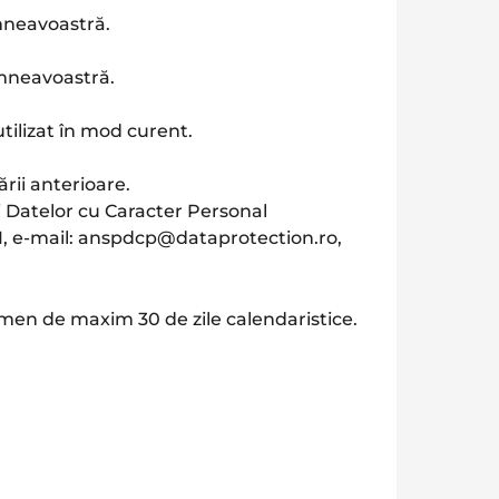
mneavoastră.
umneavoastră.
tilizat în mod curent.
rii anterioare.
 Datelor cu Caracter Personal
11, e-mail: anspdcp@dataprotection.ro,
men de maxim 30 de zile calendaristice.