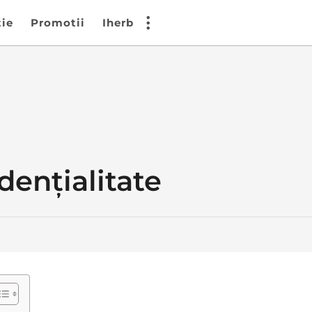
tie
Promotii
Iherb
dențialitate