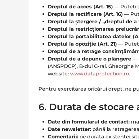
Dreptul de acces (Art. 15)
— Puteți s
Dreptul la rectificare (Art. 16)
— Pute
Dreptul la ștergere / „dreptul de a fi
Dreptul la restricționarea prelucrări
Dreptul la portabilitatea datelor (Ar
Dreptul la opoziție (Art. 21)
— Puteți
Dreptul de a retrage consimțămân
Dreptul de a depune o plângere
— 
(ANSPDCP), B-dul G-ral. Gheorghe Mag
website:
www.dataprotection.ro
.
Pentru exercitarea oricărui drept, ne pu
6. Durata de stocare 
Date din formularul de contact:
max
Date newsletter:
până la retragere
Comentarii:
pe durata existenței sit