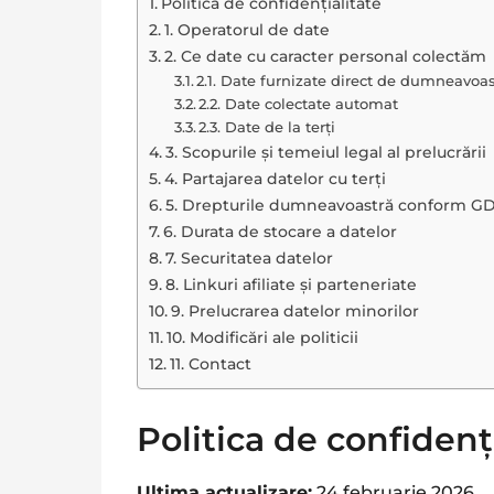
Politica de confidențialitate
1. Operatorul de date
2. Ce date cu caracter personal colectăm
2.1. Date furnizate direct de dumneavoa
2.2. Date colectate automat
2.3. Date de la terți
3. Scopurile și temeiul legal al prelucrării
4. Partajarea datelor cu terți
5. Drepturile dumneavoastră conform G
6. Durata de stocare a datelor
7. Securitatea datelor
8. Linkuri afiliate și parteneriate
9. Prelucrarea datelor minorilor
10. Modificări ale politicii
11. Contact
Politica de confidenț
Ultima actualizare:
24 februarie 2026