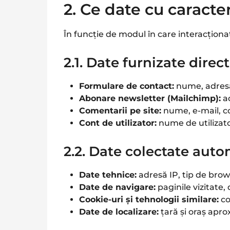
2. Ce date cu caract
În funcție de modul în care interacționa
2.1. Date furnizate dir
Formulare de contact:
nume, adresă
Abonare newsletter (Mailchimp):
ad
Comentarii pe site:
nume, e-mail, co
Cont de utilizator:
nume de utilizator
2.2. Date colectate aut
Date tehnice:
adresă IP, tip de brow
Date de navigare:
paginile vizitate, 
Cookie-uri și tehnologii similare:
c
Date de localizare:
țară și oraș apro