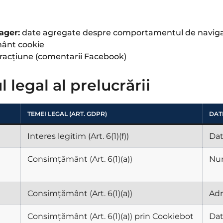
ager:
date agregate despre comportamentul de navig
ânt cookie
racțiune (comentarii Facebook)
l legal al prelucrării
TEMEI LEGAL (ART. GDPR)
DAT
Interes legitim (Art. 6(1)(f))
Dat
Consimțământ (Art. 6(1)(a))
Num
Consimțământ (Art. 6(1)(a))
Adr
Consimțământ (Art. 6(1)(a)) prin Cookiebot
Dat