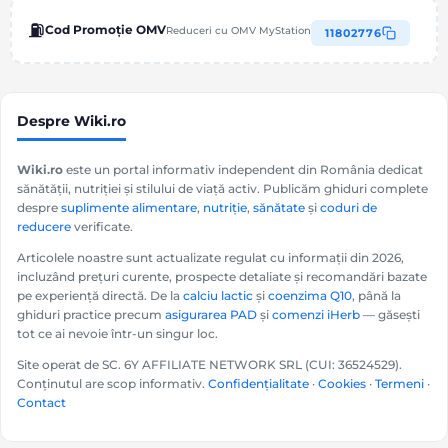
⛽
Cod Promoție OMV
Reduceri cu OMV MyStation
11802776
Despre Wiki.ro
Wiki.ro
este un portal informativ independent din România dedicat
sănătății, nutriției și stilului de viață activ. Publicăm ghiduri complete
despre
suplimente alimentare
,
nutriție
,
sănătate
și
coduri de
reducere
verificate.
Articolele noastre sunt actualizate regulat cu informații din 2026,
incluzând prețuri curente, prospecte detaliate și recomandări bazate
pe experiență directă. De la
calciu lactic
și
coenzima Q10
, până la
ghiduri practice precum
asigurarea PAD
și
comenzi iHerb
— găsești
tot ce ai nevoie într-un singur loc.
Site operat de SC. 6Y AFFILIATE NETWORK SRL (CUI: 36524529).
Conținutul are scop informativ.
Confidențialitate
·
Cookies
·
Termeni
·
Contact