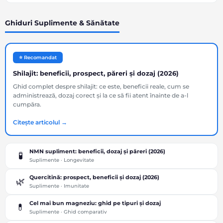
Ghiduri Suplimente & Sănătate
⭐ Recomandat
Shilajit: beneficii, prospect, păreri și dozaj (2026)
Ghid complet despre shilajit: ce este, beneficii reale, cum se
administrează, dozaj corect și la ce să fii atent înainte de a-l
cumpăra.
Citește articolul →
NMN supliment: beneficii, dozaj și păreri (2026)
🧪
Suplimente · Longevitate
Quercitină: prospect, beneficii și dozaj (2026)
🌿
Suplimente · Imunitate
Cel mai bun magneziu: ghid pe tipuri și dozaj
💊
Suplimente · Ghid comparativ