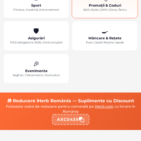
Sport
Promoții & Coduri
Fitness, Creatină, Antrenament
Bolt, Kolet, OMV, Glovo, Temu
🛡️
🍳
Asigurări
Mâncare & Rețete
PAD obligatorie 2026, Ghid complet
Post, Cataif, Rețete rapide
🎉
Evenimente
VegFair, 1 Decembrie, Festivaluri
🎁 Reducere iHerb România — Suplimente cu Discount
Folosește codul de reducere pentru comandă pe
iHerb.com
cu livrare în
România
AXC0435