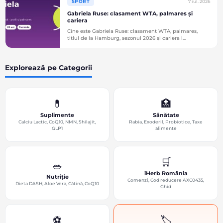
7 iul. 2026
SPORT
Gabriela Ruse: clasament WTA, palmares și
cariera
Cine este Gabriela Ruse: clasament WTA, palmares,
titlul de la Hamburg, sezonul 2026 și cariera l...
Explorează pe Categorii
💊
🏥
Suplimente
Sănătate
Calciu Lactic, CoQ10, NMN, Shilajit,
Rabia, Exoderil, Probiotice, Taxe
GLP1
alimente
🛒
🥗
iHerb România
Nutriție
Comenzi, Cod reducere AXC0435,
Dieta DASH, Aloe Vera, Cătină, CoQ10
Ghid
⚽
🏷️