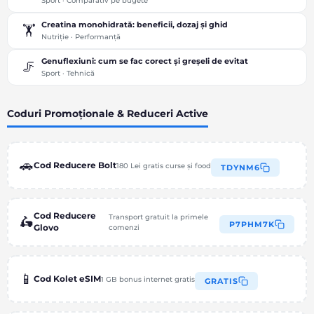
Sport · Comparativ pe bugete
Creatina monohidrată: beneficii, dozaj și ghid
🏋️
Nutriție · Performanță
Genuflexiuni: cum se fac corect și greșeli de evitat
🦵
Sport · Tehnică
Coduri Promoționale & Reduceri Active
🚗
Cod Reducere Bolt
180 Lei gratis curse și food
TDYNM6
Cod Reducere
Transport gratuit la primele
🛵
P7PHM7K
Glovo
comenzi
📱
Cod Kolet eSIM
1 GB bonus internet gratis
GRATIS