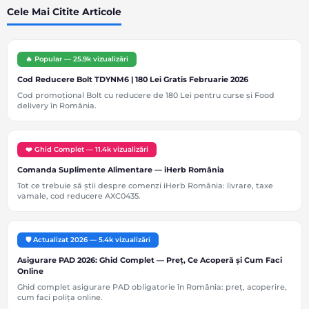
Cele Mai Citite Articole
🔥 Popular — 25.9k vizualizări
Cod Reducere Bolt TDYNM6 | 180 Lei Gratis Februarie 2026
Cod promoțional Bolt cu reducere de 180 Lei pentru curse și Food
delivery în România.
❤️ Ghid Complet — 11.4k vizualizări
Comanda Suplimente Alimentare — iHerb România
Tot ce trebuie să știi despre comenzi iHerb România: livrare, taxe
vamale, cod reducere AXC0435.
🛡️ Actualizat 2026 — 5.4k vizualizări
Asigurare PAD 2026: Ghid Complet — Preț, Ce Acoperă și Cum Faci
Online
Ghid complet asigurare PAD obligatorie în România: preț, acoperire,
cum faci polița online.