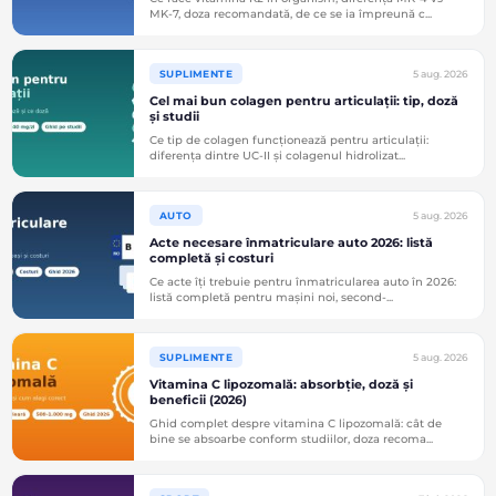
MK-7, doza recomandată, de ce se ia împreună c...
5 aug. 2026
SUPLIMENTE
Cel mai bun colagen pentru articulații: tip, doză
și studii
Ce tip de colagen funcționează pentru articulații:
diferența dintre UC-II și colagenul hidrolizat...
5 aug. 2026
AUTO
Acte necesare înmatriculare auto 2026: listă
completă și costuri
Ce acte îți trebuie pentru înmatricularea auto în 2026:
listă completă pentru mașini noi, second-...
5 aug. 2026
SUPLIMENTE
Vitamina C lipozomală: absorbție, doză și
beneficii (2026)
Ghid complet despre vitamina C lipozomală: cât de
bine se absoarbe conform studiilor, doza recoma...