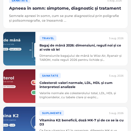
5 aug. 2026
SANATATE
Apneea în somn: simptome, diagnostic și tratament
Semnele apneei în somn, cum se pune diagnosticul prin poligrafie
și polisomnografie, ce înseamnă ...
5 aug. 2026
TRAVEL
Bagaj de mână 2026: dimensiuni, reguli noi și ce
ai voie să iei
Dimensiunile bagajului de mână la Wizz Air, Ryanair și
TAROM, noile reguli 2026 pentru lichide și...
5 aug. 2026
SANATATE
Colesterol: valori normale, LDL, HDL și cum
interpretezi analizele
Valorile normale ale colesterolului total, LDL, HDL și
trigliceridelor, cu tabele clare și explic...
5 aug. 2026
SUPLIMENTE
Vitamina K2: beneficii, doză MK-7 și de ce se ia cu
D3
Ce face vitamina K2 în organism, diferența MK-4 vs