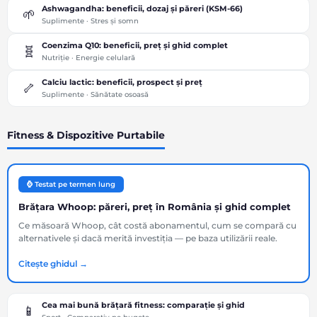
Ashwagandha: beneficii, dozaj și păreri (KSM-66)
🌱
Suplimente · Stres și somn
Coenzima Q10: beneficii, preț și ghid complet
🧬
Nutriție · Energie celulară
Calciu lactic: beneficii, prospect și preț
🦴
Suplimente · Sănătate osoasă
Fitness & Dispozitive Purtabile
⌚ Testat pe termen lung
Brățara Whoop: păreri, preț în România și ghid complet
Ce măsoară Whoop, cât costă abonamentul, cum se compară cu
alternativele și dacă merită investiția — pe baza utilizării reale.
Citește ghidul →
Cea mai bună brățară fitness: comparație și ghid
📱