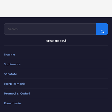
S
e
a
r
DESCOPERĂ
c
h
f
Nutriție
o
r
Suplimente
:
Sănătate
iHerb România
Promoții și Coduri
Evenimente