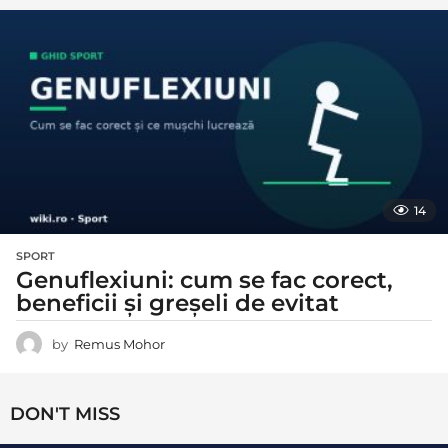
14
SPORT
Genuflexiuni: cum se fac corect,
beneficii și greșeli de evitat
by
Remus Mohor
DON'T MISS