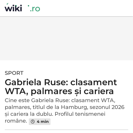
SPORT
o
Gabriela Ruse: clasament
l
u
WTA, palmares și cariera
n
Cine este Gabriela Ruse: clasament WTA,
ă
palmares, titlul de la Hamburg, sezonul 2026
a
și cariera la dublu. Profilul tenismenei
g
române.
4 min
o
o