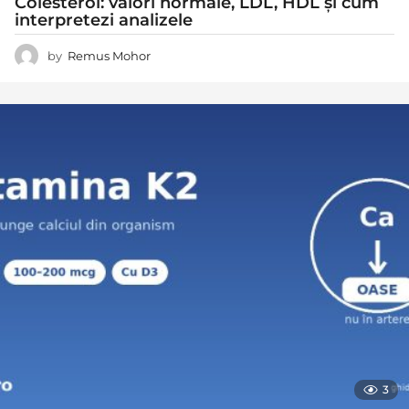
Colesterol: valori normale, LDL, HDL și cum
interpretezi analizele
by
Remus Mohor
3