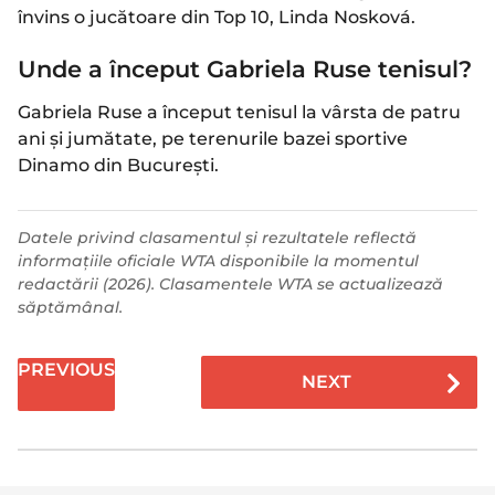
învins o jucătoare din Top 10, Linda Nosková.
Unde a început Gabriela Ruse tenisul?
Gabriela Ruse a început tenisul la vârsta de patru
ani și jumătate, pe terenurile bazei sportive
Dinamo din București.
Datele privind clasamentul și rezultatele reflectă
informațiile oficiale WTA disponibile la momentul
redactării (2026). Clasamentele WTA se actualizează
săptămânal.
P
PREVIOUS
NEXT
o
s
t
P