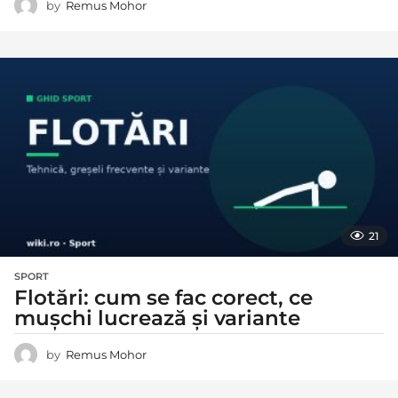
by
Remus Mohor
21
SPORT
Flotări: cum se fac corect, ce
mușchi lucrează și variante
by
Remus Mohor