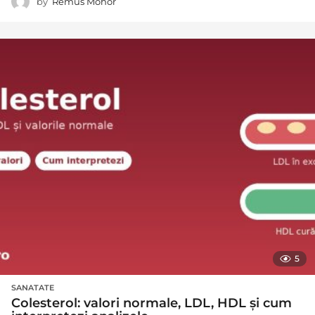
by
Remus Mohor
5
SANATATE
Colesterol: valori normale, LDL, HDL și cum