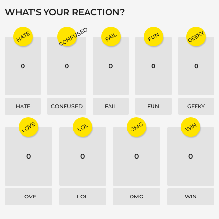
a
WHAT'S YOUR REACTION?
g
CONFUSED
i
GEEKY
HATE
FAIL
FUN
n
a
0
0
0
0
0
t
i
o
n
HATE
CONFUSED
FAIL
FUN
GEEKY
LOVE
OMG
WIN
LOL
0
0
0
0
LOVE
LOL
OMG
WIN