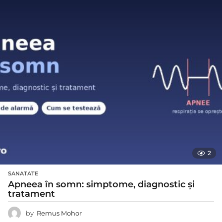
2
SANATATE
Apneea în somn: simptome, diagnostic și
tratament
by
Remus Mohor