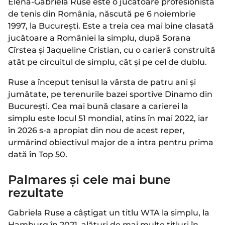
Elena-Gabriela Ruse este o jucătoare profesionistă
de tenis din România, născută pe 6 noiembrie
1997, la București. Este a treia cea mai bine clasată
jucătoare a României la simplu, după Sorana
Cîrstea și Jaqueline Cristian, cu o carieră construită
atât pe circuitul de simplu, cât și pe cel de dublu.
Ruse a început tenisul la vârsta de patru ani și
jumătate, pe terenurile bazei sportive Dinamo din
București. Cea mai bună clasare a carierei la
simplu este locul 51 mondial, atins în mai 2022, iar
în 2026 s-a apropiat din nou de acest reper,
urmărind obiectivul major de a intra pentru prima
dată în Top 50.
Palmares și cele mai bune
rezultate
Gabriela Ruse a câștigat un titlu WTA la simplu, la
Hamburg în 2021, alături de mai multe titluri în