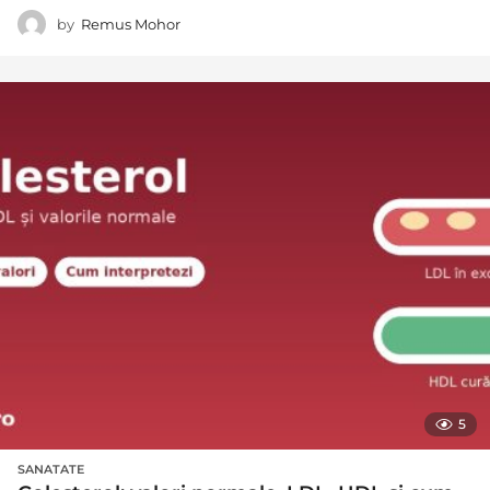
by
Remus Mohor
5
SANATATE