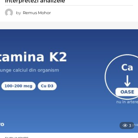
interpretezi analizele
by
Remus Mohor
3