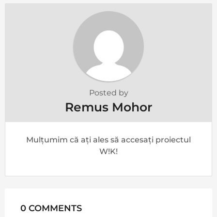
Posted by
Remus Mohor
Mulțumim că ați ales să accesați proiectul
W!K!
0 COMMENTS