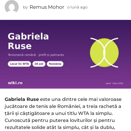
l
Remus Mohor
by
o lună ago
o
u
l
n
u
n
ă
ă
a
a
g
g
o
o
Gabriela Ruse
este una dintre cele mai valoroase
jucătoare de tenis ale României, a treia rachetă a
țării și câștigătoare a unui titlu WTA la simplu.
Cunoscută pentru puterea loviturilor și pentru
rezultatele solide atât la simplu, cât și la dublu,