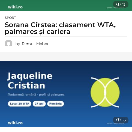
13
SPORT
Sorana Cîrstea: clasament WTA,
palmares și cariera
by
Remus Mohor
16