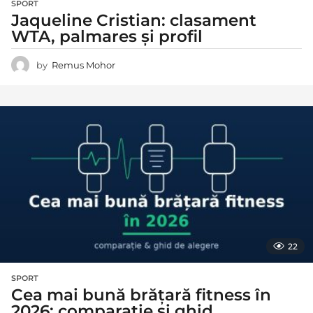
SPORT
Jaqueline Cristian: clasament
WTA, palmares și profil
by
Remus Mohor
22
SPORT
Cea mai bună brățară fitness în
2026: comparație și ghid