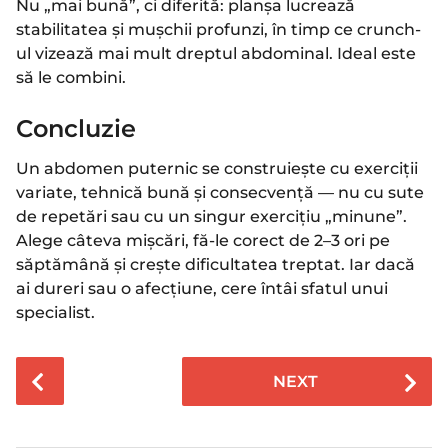
Nu „mai bună”, ci diferită: planșa lucrează
stabilitatea și mușchii profunzi, în timp ce crunch-
ul vizează mai mult dreptul abdominal. Ideal este
să le combini.
Concluzie
Un abdomen puternic se construiește cu exerciții
variate, tehnică bună și consecvență — nu cu sute
de repetări sau cu un singur exercițiu „minune”.
Alege câteva mișcări, fă-le corect de 2–3 ori pe
săptămână și crește dificultatea treptat. Iar dacă
ai dureri sau o afecțiune, cere întâi sfatul unui
specialist.
P
NEXT
o
s