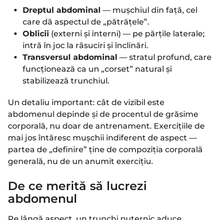
Dreptul abdominal
— mușchiul din față, cel
care dă aspectul de „pătrățele”.
Oblicii
(externi și interni) — pe părțile laterale;
intră în joc la răsuciri și înclinări.
Transversul abdominal
— stratul profund, care
funcționează ca un „corset” natural și
stabilizează trunchiul.
Un detaliu important: cât de vizibil este
abdomenul depinde și de procentul de grăsime
corporală, nu doar de antrenament. Exercițiile de
mai jos întăresc mușchii indiferent de aspect —
partea de „definire” ține de compoziția corporală
generală, nu de un anumit exercițiu.
De ce merită să lucrezi
abdomenul
Pe lângă aspect, un trunchi puternic aduce