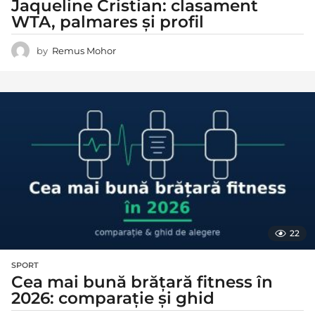
Jaqueline Cristian: clasament
WTA, palmares și profil
by
Remus Mohor
22
SPORT
Cea mai bună brățară fitness în
2026: comparație și ghid