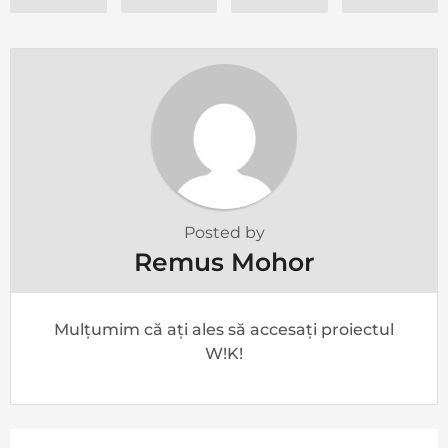
Posted by
Remus Mohor
Mulțumim că ați ales să accesați proiectul
W!K!