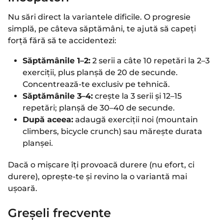
Nu sări direct la variantele dificile. O progresie
simplă, pe câteva săptămâni, te ajută să capeți
forță fără să te accidentezi:
Săptămânile 1–2:
2 serii a câte 10 repetări la 2–3
exerciții, plus planșă de 20 de secunde.
Concentrează-te exclusiv pe tehnică.
Săptămânile 3–4:
crește la 3 serii și 12–15
repetări; planșă de 30–40 de secunde.
După aceea:
adaugă exerciții noi (mountain
climbers, bicycle crunch) sau mărește durata
planșei.
Dacă o mișcare îți provoacă durere (nu efort, ci
durere), oprește-te și revino la o variantă mai
ușoară.
Greșeli frecvente