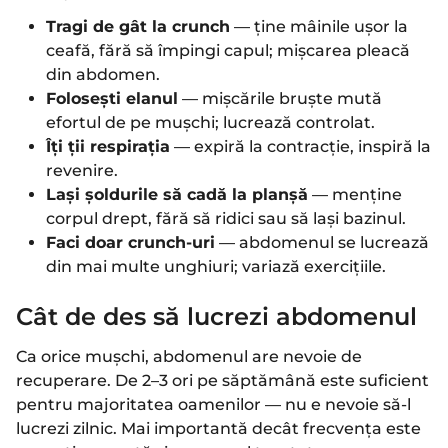
Tragi de gât la crunch
— ține mâinile ușor la
ceafă, fără să împingi capul; mișcarea pleacă
din abdomen.
Folosești elanul
— mișcările bruște mută
efortul de pe mușchi; lucrează controlat.
Îți ții respirația
— expiră la contracție, inspiră la
revenire.
Lași șoldurile să cadă la planșă
— menține
corpul drept, fără să ridici sau să lași bazinul.
Faci doar crunch-uri
— abdomenul se lucrează
din mai multe unghiuri; variază exercițiile.
Cât de des să lucrezi abdomenul
Ca orice mușchi, abdomenul are nevoie de
recuperare. De 2–3 ori pe săptămână este suficient
pentru majoritatea oamenilor — nu e nevoie să-l
lucrezi zilnic. Mai importantă decât frecvența este