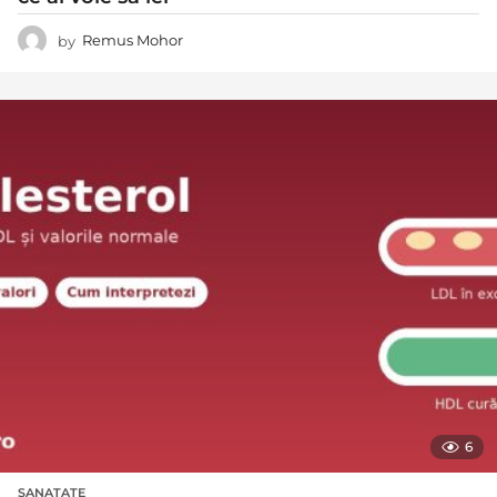
by
Remus Mohor
6
SANATATE