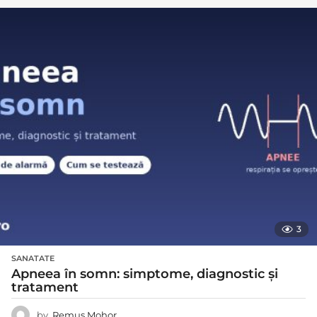
3
SANATATE
Apneea în somn: simptome, diagnostic și
tratament
by
Remus Mohor