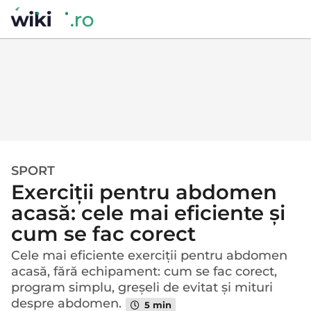
SPORT
o
Exerciții pentru abdomen
l
u
acasă: cele mai eficiente și
n
cum se fac corect
ă
a
Cele mai eficiente exerciții pentru abdomen
acasă, fără echipament: cum se fac corect,
g
program simplu, greșeli de evitat și mituri
o
despre abdomen.
o
5 min