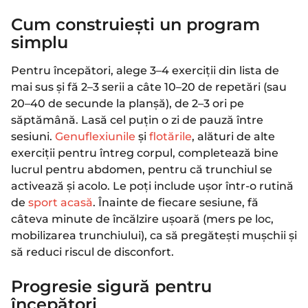
Cum construiești un program
simplu
Pentru începători, alege 3–4 exerciții din lista de
mai sus și fă 2–3 serii a câte 10–20 de repetări (sau
20–40 de secunde la planșă), de 2–3 ori pe
săptămână. Lasă cel puțin o zi de pauză între
sesiuni.
Genuflexiunile
și
flotările
, alături de alte
exerciții pentru întreg corpul, completează bine
lucrul pentru abdomen, pentru că trunchiul se
activează și acolo. Le poți include ușor într-o rutină
de
sport acasă
. Înainte de fiecare sesiune, fă
câteva minute de încălzire ușoară (mers pe loc,
mobilizarea trunchiului), ca să pregătești mușchii și
să reduci riscul de disconfort.
Progresie sigură pentru
începători