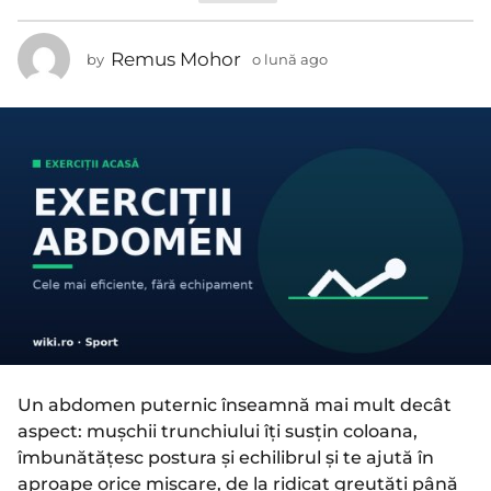
l
u
Remus Mohor
by
o lună ago
o
n
l
ă
u
a
n
ă
g
a
o
g
o
Un abdomen puternic înseamnă mai mult decât
aspect: mușchii trunchiului îți susțin coloana,
îmbunătățesc postura și echilibrul și te ajută în
aproape orice mișcare, de la ridicat greutăți până