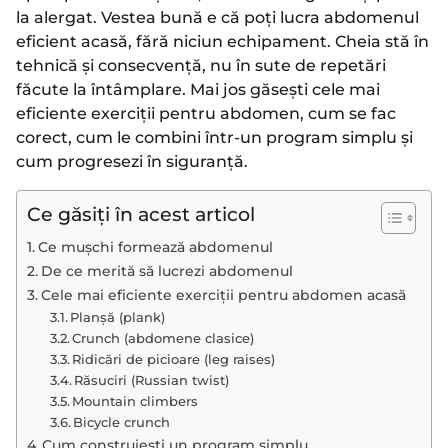
la alergat. Vestea bună e că poți lucra abdomenul
eficient acasă, fără niciun echipament. Cheia stă în
tehnică și consecvență, nu în sute de repetări
făcute la întâmplare. Mai jos găsești cele mai
eficiente exerciții pentru abdomen, cum se fac
corect, cum le combini într-un program simplu și
cum progresezi în siguranță.
Ce găsiți în acest articol
Ce mușchi formează abdomenul
De ce merită să lucrezi abdomenul
Cele mai eficiente exerciții pentru abdomen acasă
Planșă (plank)
Crunch (abdomene clasice)
Ridicări de picioare (leg raises)
Răsuciri (Russian twist)
Mountain climbers
Bicycle crunch
Cum construiești un program simplu