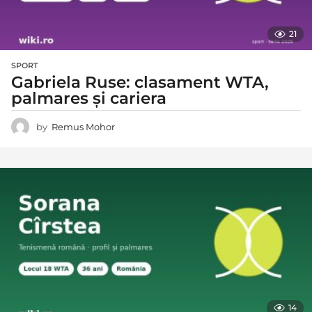
21
SPORT
Gabriela Ruse: clasament WTA,
palmares și cariera
by
Remus Mohor
14