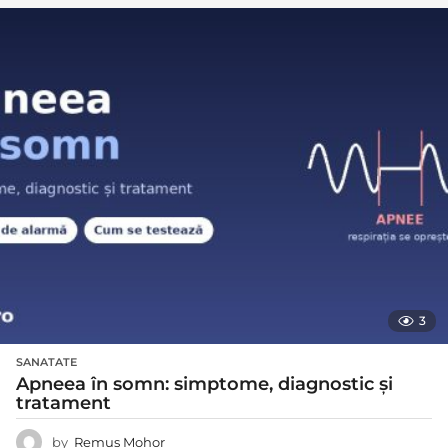
3
SANATATE
Apneea în somn: simptome, diagnostic și
tratament
by
Remus Mohor