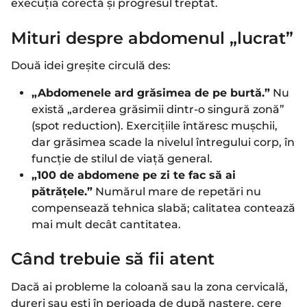
execuția corectă și progresul treptat.
Mituri despre abdomenul „lucrat”
Două idei greșite circulă des:
„Abdomenele ard grăsimea de pe burtă.”
Nu
există „arderea grăsimii dintr-o singură zonă”
(spot reduction). Exercițiile întăresc mușchii,
dar grăsimea scade la nivelul întregului corp, în
funcție de stilul de viață general.
„100 de abdomene pe zi te fac să ai
pătrățele.”
Numărul mare de repetări nu
compensează tehnica slabă; calitatea contează
mai mult decât cantitatea.
Când trebuie să fii atent
Dacă ai probleme la coloană sau la zona cervicală,
dureri sau ești în perioada de după naștere, cere