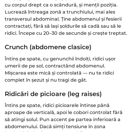
cu corpul drept ca o scândură, și menții poziția.
Lucrează întreaga zonă a trunchiului, mai ales
transversul abdominal. Ține abdomenul și fesierii
contractați, fără să lași șoldurile să cadă sau să le
ridici. Începe cu 20–30 de secunde și crește treptat.
Crunch (abdomene clasice)
Întins pe spate, cu genunchii îndoiți, ridici ușor
umerii de pe sol, contractând abdomenul.
Mișcarea este mică și controlată — nu te ridici
complet în șezut și nu tragi de gât.
Ridicări de picioare (leg raises)
Întins pe spate, ridici picioarele întinse până
aproape de verticală, apoi le cobori controlat fără
să atingi solul. Pun accent pe partea inferioară a
abdomenului. Dacă simți tensiune în zona