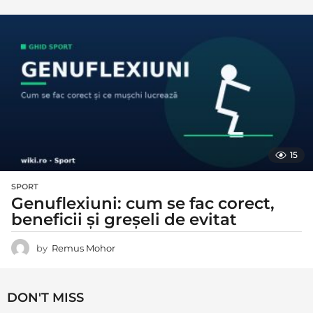
15
SPORT
Genuflexiuni: cum se fac corect,
beneficii și greșeli de evitat
by
Remus Mohor
DON'T MISS