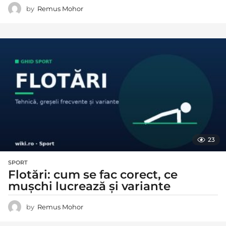
by
Remus Mohor
23
SPORT
Flotări: cum se fac corect, ce
mușchi lucrează și variante
by
Remus Mohor