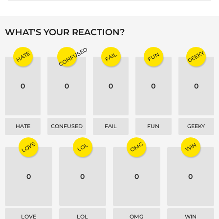
t
P
a
WHAT'S YOUR REACTION?
g
i
CONFUSED
GEEKY
HATE
FAIL
FUN
n
a
0
0
0
0
0
t
i
o
n
HATE
CONFUSED
FAIL
FUN
GEEKY
LOVE
OMG
WIN
LOL
0
0
0
0
LOVE
LOL
OMG
WIN