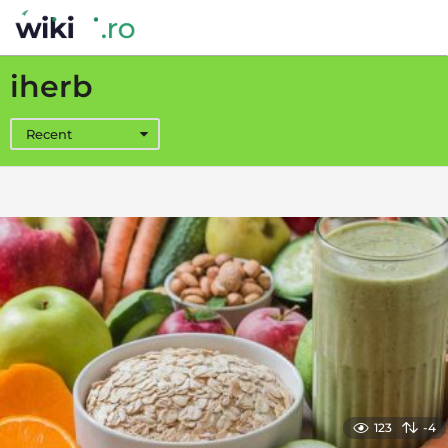
iherb
Recent
123
-4