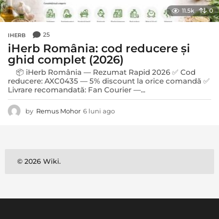
11.5k
0
25
IHERB
iHerb România: cod reducere și
ghid complet (2026)
📦 iHerb România — Rezumat Rapid 2026 ✅ Cod
reducere: AXC0435 — 5% discount la orice comandă ✅
Livrare recomandată: Fan Courier —...
by
Remus Mohor
6 luni ago
4
l
u
n
i
a
© 2026 Wiki.
g
o