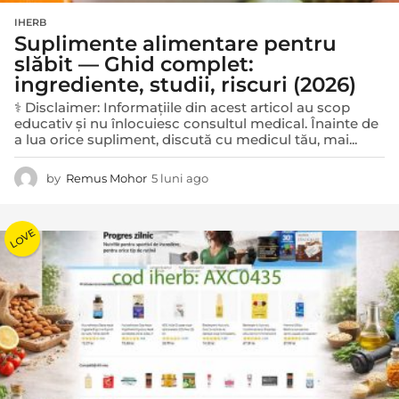
IHERB
Suplimente alimentare pentru
slăbit — Ghid complet:
ingrediente, studii, riscuri (2026)
⚕️ Disclaimer: Informațiile din acest articol au scop
educativ și nu înlocuiesc consultul medical. Înainte de
a lua orice supliment, discută cu medicul tău, mai...
by
Remus Mohor
5 luni ago
5
l
u
n
LOVE
i
a
g
o