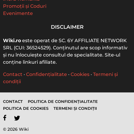
Promoții și Coduri
Evenimente
DISCLAIMER
Wiki.ro
este operat de SC. 6Y AFFILIATE NETWORK
SRL (CUI: 36524529). Conținutul are scop informativ
și nu înlocuiește consultul de specialitate. Site-ul
conține linkuri afiliate.
Contact
·
Confidențialitate
·
Cookies
·
Termeni și
condiții
CONTACT
POLITICA DE CONFIDENȚIALITATE
POLITICA DE COOKIES
TERMENI ȘI CONDIȚII
© 2026 Wiki