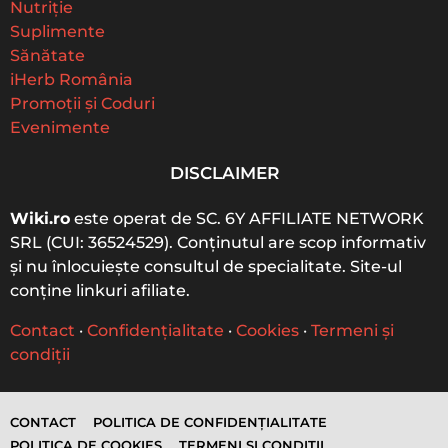
f
Nutriție
o
Suplimente
r
Sănătate
:
iHerb România
Promoții și Coduri
Evenimente
DISCLAIMER
Wiki.ro
este operat de SC. 6Y AFFILIATE NETWORK
SRL (CUI: 36524529). Conținutul are scop informativ
și nu înlocuiește consultul de specialitate. Site-ul
conține linkuri afiliate.
Contact
·
Confidențialitate
·
Cookies
·
Termeni și
condiții
CONTACT
POLITICA DE CONFIDENȚIALITATE
POLITICA DE COOKIES
TERMENI ȘI CONDIȚII