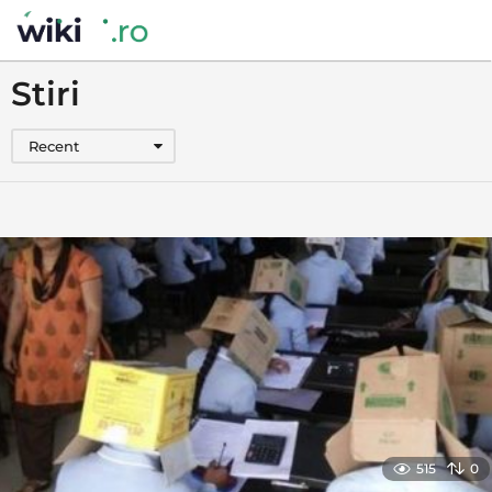
Stiri
Recent
515
0