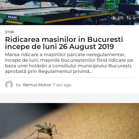
271
0
STIRI
Ridicarea masinilor in Bucuresti
incepe de luni 26 August 2019
Marea ridicare a mașinilor parcate neregulamentar,
începe de luni, mașinile bucureștenilor fiind ridicate pe
baza unei hotărâri a consiliului municipiului București,
aprobată prin Regulamentul privind...
by
Remus Mohor
7 ani ago
7
a
n
i
a
g
o