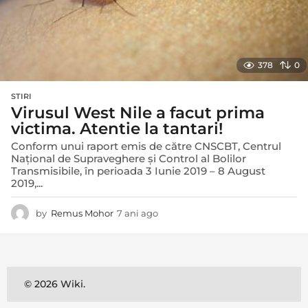
378
0
STIRI
Virusul West Nile a facut prima
victima. Atentie la tantari!
Conform unui raport emis de către CNSCBT, Centrul
Naţional de Supraveghere şi Control al Bolilor
Transmisibile, în perioada 3 Iunie 2019 – 8 August
2019,...
by
Remus Mohor
7 ani ago
7
a
n
i
a
g
© 2026 Wiki.
o