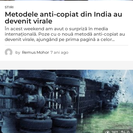
STIRI
Metodele anti-copiat din India au
devenit virale
În acest weekend am avut o surpriză în media
internațională. Poze cu o nouă metodă anti-copiat au
devenit virale, ajungând pe prima pagină a celor...
by
Remus Mohor
7 ani ago
7
a
n
i
a
g
o
267
0