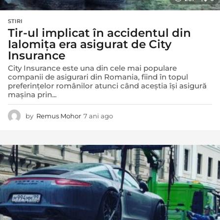
STIRI
Tir-ul implicat în accidentul din
Ialomița era asigurat de City
Insurance
City Insurance este una din cele mai populare
companii de asigurari din Romania, fiind în topul
preferințelor românilor atunci când aceștia își asigură
mașina prin...
by
Remus Mohor
7 ani ago
7
a
n
i
a
g
o