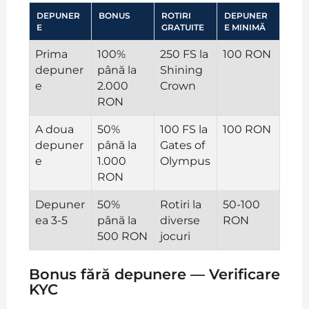
DEPUNER
BONUS
ROTIRI
DEPUNER
E
GRATUITE
E MINIMĂ
Prima
100%
250 FS la
100 RON
depuner
până la
Shining
e
2.000
Crown
RON
A doua
50%
100 FS la
100 RON
depuner
până la
Gates of
e
1.000
Olympus
RON
Depuner
50%
Rotiri la
50-100
ea 3-5
până la
diverse
RON
500 RON
jocuri
Bonus fără depunere — Verificare
KYC