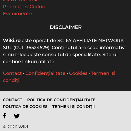
Promoții și Coduri
Evenimente
DISCLAIMER
Wiki.ro
este operat de SC. 6Y AFFILIATE NETWORK
SRL (CUI: 36524529). Conținutul are scop informativ
și nu înlocuiește consultul de specialitate. Site-ul
conține linkuri afiliate.
Contact
·
Confidențialitate
·
Cookies
·
Termeni și
condiții
CONTACT
POLITICA DE CONFIDENȚIALITATE
POLITICA DE COOKIES
TERMENI ȘI CONDIȚII
© 2026 Wiki