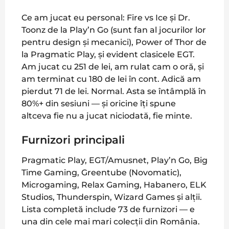
Ce am jucat eu personal: Fire vs Ice și Dr.
Toonz de la Play’n Go (sunt fan al jocurilor lor
pentru design și mecanici), Power of Thor de
la Pragmatic Play, și evident clasicele EGT.
Am jucat cu 251 de lei, am rulat cam o oră, și
am terminat cu 180 de lei în cont. Adică am
pierdut 71 de lei. Normal. Asta se întâmplă în
80%+ din sesiuni — și oricine îți spune
altceva fie nu a jucat niciodată, fie minte.
Furnizori principali
Pragmatic Play, EGT/Amusnet, Play’n Go, Big
Time Gaming, Greentube (Novomatic),
Microgaming, Relax Gaming, Habanero, ELK
Studios, Thunderspin, Wizard Games și alții.
Lista completă include 73 de furnizori — e
una din cele mai mari colecții din România.