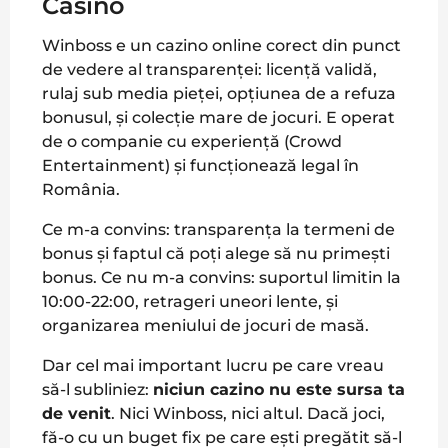
Casino
Winboss e un cazino online corect din punct
de vedere al transparenței: licență validă,
rulaj sub media pieței, opțiunea de a refuza
bonusul, și colecție mare de jocuri. E operat
de o companie cu experiență (Crowd
Entertainment) și funcționează legal în
România.
Ce m-a convins: transparența la termeni de
bonus și faptul că poți alege să nu primești
bonus. Ce nu m-a convins: suportul limitin la
10:00-22:00, retrageri uneori lente, și
organizarea meniului de jocuri de masă.
Dar cel mai important lucru pe care vreau
să-l subliniez:
niciun cazino nu este sursa ta
de venit
. Nici Winboss, nici altul. Dacă joci,
fă-o cu un buget fix pe care ești pregătit să-l