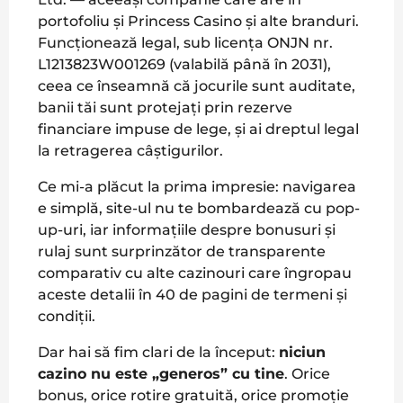
portofoliu și Princess Casino și alte branduri.
Funcționează legal, sub licența ONJN nr.
L1213823W001269 (valabilă până în 2031),
ceea ce înseamnă că jocurile sunt auditate,
banii tăi sunt protejați prin rezerve
financiare impuse de lege, și ai dreptul legal
la retragerea câștigurilor.
Ce mi-a plăcut la prima impresie: navigarea
e simplă, site-ul nu te bombardează cu pop-
up-uri, iar informațiile despre bonusuri și
rulaj sunt surprinzător de transparente
comparativ cu alte cazinouri care îngropau
aceste detalii în 40 de pagini de termeni și
condiții.
Dar hai să fim clari de la început:
niciun
cazino nu este „generos” cu tine
. Orice
bonus, orice rotire gratuită, orice promoție