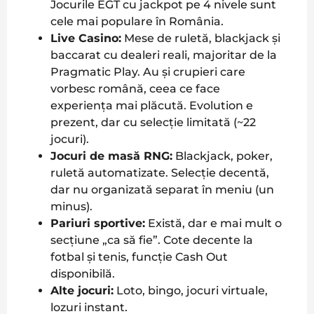
Jocurile EGT cu jackpot pe 4 nivele sunt
cele mai populare în România.
Live Casino:
Mese de ruletă, blackjack și
baccarat cu dealeri reali, majoritar de la
Pragmatic Play. Au și crupieri care
vorbesc română, ceea ce face
experiența mai plăcută. Evolution e
prezent, dar cu selecție limitată (~22
jocuri).
Jocuri de masă RNG:
Blackjack, poker,
ruletă automatizate. Selecție decentă,
dar nu organizată separat în meniu (un
minus).
Pariuri sportive:
Există, dar e mai mult o
secțiune „ca să fie”. Cote decente la
fotbal și tenis, funcție Cash Out
disponibilă.
Alte jocuri:
Loto, bingo, jocuri virtuale,
lozuri instant.