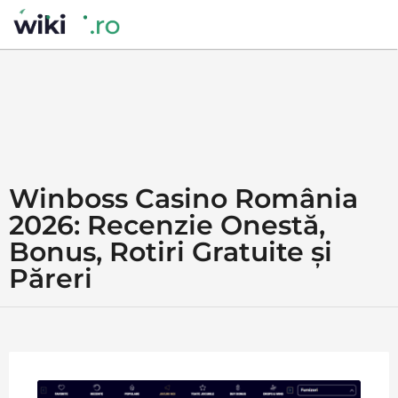
Winboss Casino România
2026: Recenzie Onestă,
Bonus, Rotiri Gratuite și
Păreri