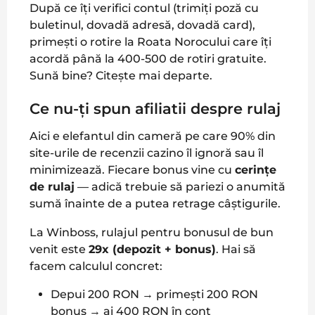
După ce îți verifici contul (trimiți poză cu
buletinul, dovadă adresă, dovadă card),
primești o rotire la Roata Norocului care îți
acordă până la 400-500 de rotiri gratuite.
Sună bine? Citește mai departe.
Ce nu-ți spun afiliatii despre rulaj
Aici e elefantul din cameră pe care 90% din
site-urile de recenzii cazino îl ignoră sau îl
minimizează. Fiecare bonus vine cu
cerințe
de rulaj
— adică trebuie să pariezi o anumită
sumă înainte de a putea retrage câștigurile.
La Winboss, rulajul pentru bonusul de bun
venit este
29x (depozit + bonus)
. Hai să
facem calculul concret:
Depui 200 RON → primești 200 RON
bonus → ai 400 RON în cont