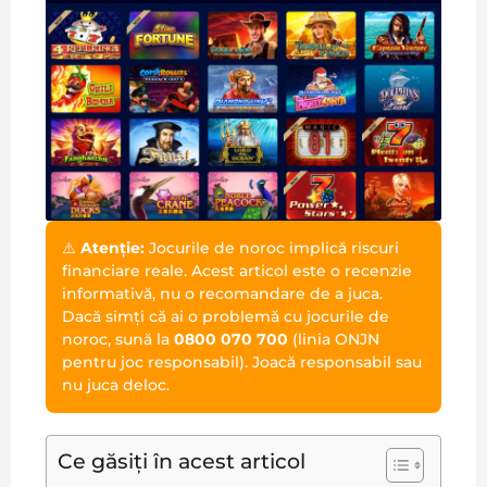
⚠️
Atenție:
Jocurile de noroc implică riscuri
financiare reale. Acest articol este o recenzie
informativă, nu o recomandare de a juca.
Dacă simți că ai o problemă cu jocurile de
noroc, sună la
0800 070 700
(linia ONJN
pentru joc responsabil). Joacă responsabil sau
nu juca deloc.
Ce găsiți în acest articol