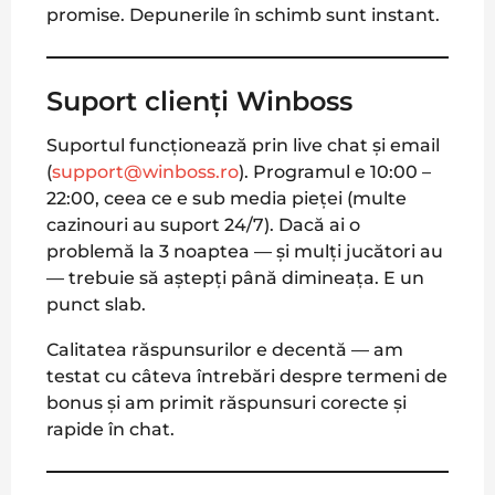
promise. Depunerile în schimb sunt instant.
Suport clienți Winboss
Suportul funcționează prin live chat și email
(
support@winboss.ro
). Programul e 10:00 –
22:00, ceea ce e sub media pieței (multe
cazinouri au suport 24/7). Dacă ai o
problemă la 3 noaptea — și mulți jucători au
— trebuie să aștepți până dimineața. E un
punct slab.
Calitatea răspunsurilor e decentă — am
testat cu câteva întrebări despre termeni de
bonus și am primit răspunsuri corecte și
rapide în chat.