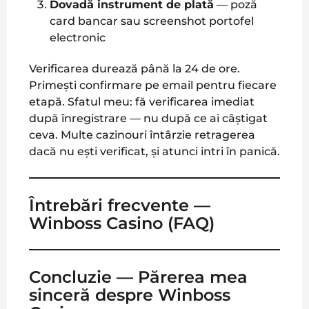
Dovadă instrument de plată
— poză
card bancar sau screenshot portofel
electronic
Verificarea durează până la 24 de ore.
Primești confirmare pe email pentru fiecare
etapă. Sfatul meu: fă verificarea imediat
după înregistrare — nu după ce ai câștigat
ceva. Multe cazinouri întârzie retragerea
dacă nu ești verificat, și atunci intri în panică.
Întrebări frecvente —
Winboss Casino (FAQ)
Concluzie — Părerea mea
sinceră despre Winboss