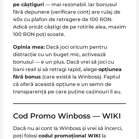
pe câștiguri
— mai rezonabil. Iar bonusul
fără depunere (verificare cont) are rulaj de
40x cu plafon de retragere de 100 RON.
Adică oricât câștigi de pe rotirile alea, maxim
100 RON poți scoate.
Opinia mea:
Dacă joci oricum pentru
distracție cu un buget mic, activează
bonusul — e un plus. Dacă vrei să joci cu
bani reali și să retragi rapid, alege
opțiunea
fără bonus
(care există la Winboss). Faptul
că oferă această opțiune e un semn de
transparență pe care puține cazinouri îl au.
Cod Promo Winboss — WIKI
Dacă nu ai cont la Winboss și vrei să încerci,
poți folosi
codul promoțional WIKI
la