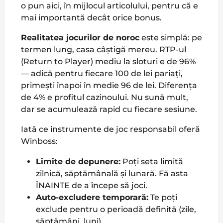
o pun aici, în mijlocul articolului, pentru că e
mai importantă decât orice bonus.
Realitatea jocurilor de noroc
este simplă: pe
termen lung, casa câștigă mereu. RTP-ul
(Return to Player) mediu la sloturi e de 96%
— adică pentru fiecare 100 de lei pariați,
primești înapoi în medie 96 de lei. Diferența
de 4% e profitul cazinoului. Nu sună mult,
dar se acumulează rapid cu fiecare sesiune.
Iată ce instrumente de joc responsabil oferă
Winboss:
Limite de depunere:
Poți seta limită
zilnică, săptămânală și lunară. Fă asta
ÎNAINTE de a începe să joci.
Auto-excludere temporară:
Te poți
exclude pentru o perioadă definită (zile,
săptămâni, luni).