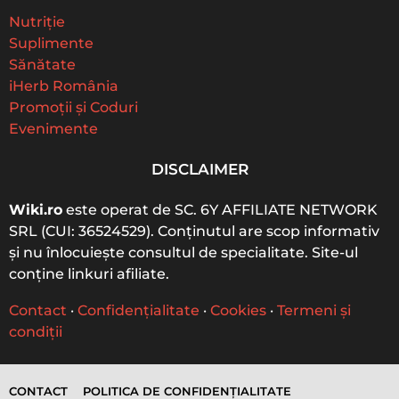
h
f
Nutriție
o
Suplimente
r
Sănătate
:
iHerb România
Promoții și Coduri
Evenimente
DISCLAIMER
Wiki.ro
este operat de SC. 6Y AFFILIATE NETWORK
SRL (CUI: 36524529). Conținutul are scop informativ
și nu înlocuiește consultul de specialitate. Site-ul
conține linkuri afiliate.
Contact
·
Confidențialitate
·
Cookies
·
Termeni și
condiții
CONTACT
POLITICA DE CONFIDENȚIALITATE