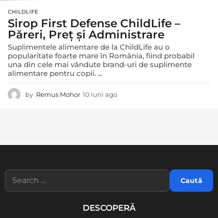
CHILDLIFE
Sirop First Defense ChildLife –
Păreri, Preț și Administrare
Suplimentele alimentare de la ChildLife au o
popularitate foarte mare în România, fiind probabil
una din cele mai vândute brand-uri de suplimente
alimentare pentru copii. ...
by
Remus Mohor
10 luni ago
1
0
l
u
n
i
a
g
o
S
e
a
r
DESCOPERĂ
c