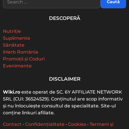
e
a
r
DESCOPERĂ
c
h
f
Nutriție
o
Suplimente
r
Sănătate
:
iHerb România
Promoții și Coduri
Evenimente
DISCLAIMER
Wiki.ro
este operat de SC. 6Y AFFILIATE NETWORK
SRL (CUI: 36524529). Conținutul are scop informativ
și nu înlocuiește consultul de specialitate. Site-ul
conține linkuri afiliate.
Contact
·
Confidențialitate
·
Cookies
·
Termeni și