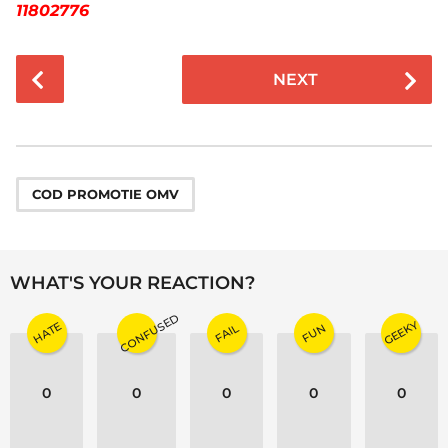
11802776
P
NEXT
o
s
t
P
a
COD PROMOTIE OMV
g
i
n
WHAT'S YOUR REACTION?
a
CONFUSED
t
GEEKY
HATE
FAIL
FUN
i
o
0
0
0
0
0
n