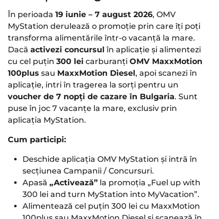
În perioada
19 iunie – 7 august 2026
, OMV
MyStation derulează o promoție prin care îți poți
transforma alimentările într-o vacanță la mare.
Dacă
activezi concursul
în aplicație și alimentezi
cu cel puțin
300 lei
carburanți
OMV MaxxMotion
100plus
sau
MaxxMotion Diesel
, apoi scanezi în
aplicație, intri în tragerea la sorți pentru un
voucher de 7 nopți de cazare în Bulgaria
. Sunt
puse în joc 7 vacanțe la mare, exclusiv prin
aplicația MyStation.
Cum participi:
Deschide aplicația OMV MyStation și intră în
secțiunea Campanii / Concursuri.
Apasă
„Activează”
la promoția „Fuel up with
300 lei and turn MyStation into MyVacation”.
Alimentează cel puțin 300 lei cu MaxxMotion
100plus sau MaxxMotion Diesel și scanează în