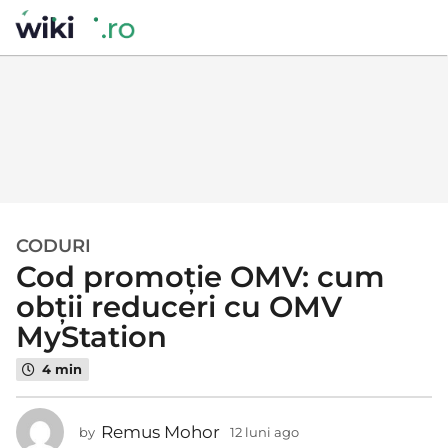
CODURI
1
Cod promoție OMV: cum
2
l
obții reduceri cu OMV
u
MyStation
n
i
4 min
a
g
Remus Mohor
by
12 luni ago
2
o