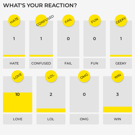
n
WHAT'S YOUR REACTION?
a
CONFUSED
t
GEEKY
HATE
FAIL
FUN
i
o
1
1
0
0
1
n
HATE
CONFUSED
FAIL
FUN
GEEKY
LOVE
OMG
WIN
LOL
10
2
0
3
LOVE
LOL
OMG
WIN