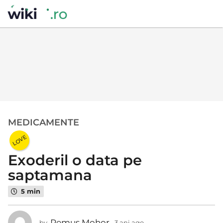
MEDICAMENTE
3
a
LOVE
n
Exoderil o data pe
i
a
saptamana
g
5 min
o
3
a
Remus Mohor
by
3 ani ago
3