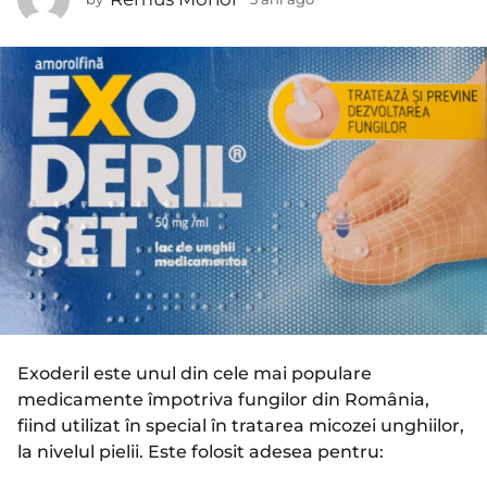
n
a
n
i
i
a
a
g
g
o
o
Exoderil este unul din cele mai populare
medicamente împotriva fungilor din România,
fiind utilizat în special în tratarea micozei unghiilor,
la nivelul pielii. Este folosit adesea pentru: