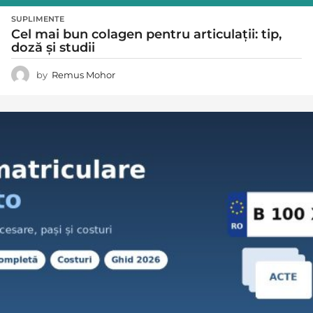
SUPLIMENTE
Cel mai bun colagen pentru articulații: tip,
doză și studii
by
Remus Mohor