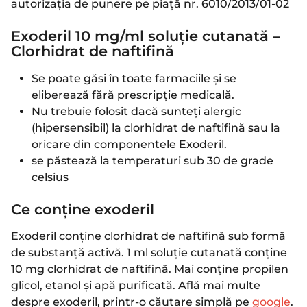
autorizația de punere pe piață nr. 6010/2013/01-02
Exoderil 10 mg/ml soluţie cutanată –
Clorhidrat de naftifină
Se poate găsi în toate farmaciile și se
eliberează fără prescripție medicală.
Nu trebuie folosit dacă sunteţi alergic
(hipersensibil) la clorhidrat de naftifină sau la
oricare din componentele Exoderil.
se păstează la temperaturi sub 30 de grade
celsius
Ce conține exoderil
Exoderil conține clorhidrat de naftifină sub formă
de substanţă activă. 1 ml soluţie cutanată conţine
10 mg clorhidrat de naftifină. Mai conține propilen
glicol, etanol și apă purificată. Află mai multe
despre exoderil, printr-o căutare simplă pe
google
.