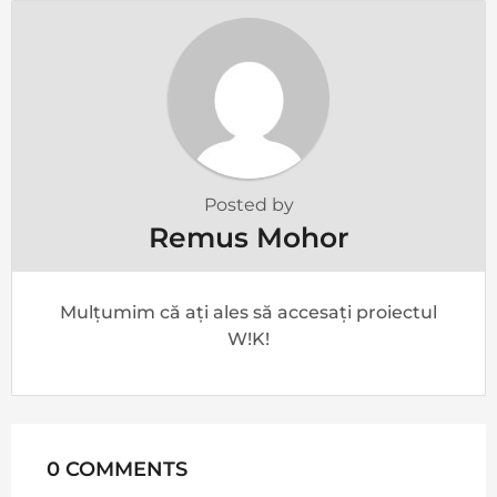
Posted by
Remus Mohor
Mulțumim că ați ales să accesați proiectul
W!K!
0 COMMENTS