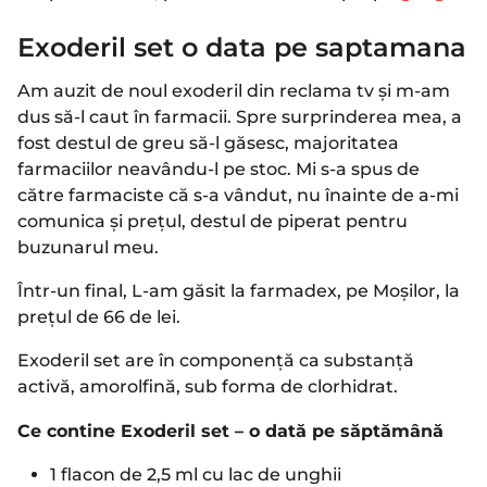
Exoderil set o data pe saptamana
Am auzit de noul exoderil din reclama tv și m-am
dus să-l caut în farmacii. Spre surprinderea mea, a
fost destul de greu să-l găsesc, majoritatea
farmaciilor neavându-l pe stoc. Mi s-a spus de
către farmaciste că s-a vândut, nu înainte de a-mi
comunica și prețul, destul de piperat pentru
buzunarul meu.
Într-un final, L-am găsit la farmadex, pe Moșilor, la
prețul de 66 de lei.
Exoderil set are în componență ca substanță
activă, amorolfină, sub forma de clorhidrat.
Ce contine Exoderil set – o dată pe săptămână
1 flacon de 2,5 ml cu lac de unghii