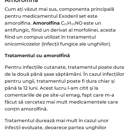
Cum ați văzut mai sus, componenta principală
pentru medicamentul Exoderil set este
amorolfina.
Amorolfina
C₂₁H₃₅NO este un
antifungic, fiind un derivat al morfolinei, acesta
fiind un compus utilizat în tratamentul
onicomicozelor (infecții fungice ale unghiilor).
Tratamentul cu amorolfină
Pentru infecțiile cutanate, tratamentul poate dura
de la două până șase săptămâni. În cazul infecțiilor
pentru ungii, tratamentul poate fi dura chiar și
până la 12 luni. Acest lucru l-am citit și la
comentariile de pe site-ul emag, fapt care m-a
făcut să cercetez mai mult medicamentele care
conțin amorolfină.
Tratamentul durează mai mult în cazul unor
infecții evoluate, deoarece partea unghiilor