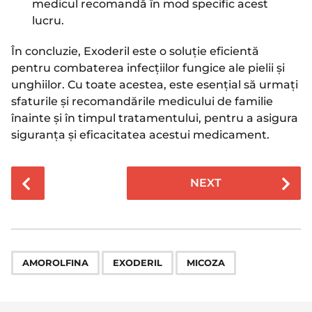
medicul recomandă în mod specific acest
lucru.
În concluzie, Exoderil este o soluție eficientă
pentru combaterea infecțiilor fungice ale pielii și
unghiilor. Cu toate acestea, este esențial să urmați
sfaturile și recomandările medicului de familie
înainte și în timpul tratamentului, pentru a asigura
siguranța și eficacitatea acestui medicament.
P
NEXT
o
s
t
P
,
,
a
AMOROLFINA
EXODERIL
MICOZA
g
i