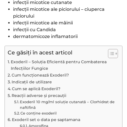
infecții micotice cutanate
infecții micotice ale piciorului – ciuperca
piciorului
infecții micotice ale mâinii
infecții cu Candida
dermatomicoze inflamatorii
Ce găsiți în acest articol
Exoderil – Soluția Eficientă pentru Combaterea
Infecțiilor Fungice
Cum funcționează Exoderil?
Indicații de utilizare
Cum se aplică Exoderil?
Reacții adverse și precauții
Exoderil 10 mg/ml soluţie cutanată – Clorhidrat de
naftifină
Ce conține exoderil
Exoderil set o data pe saptamana
Amorolfina