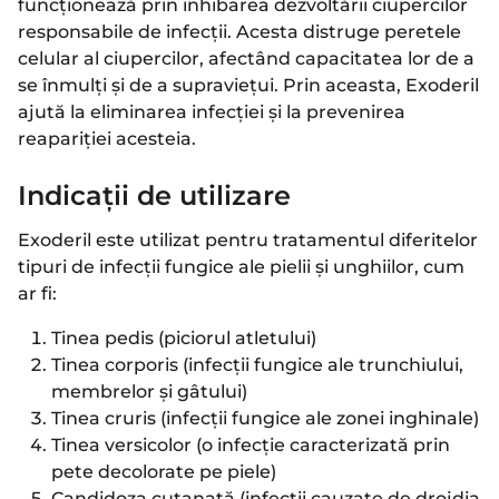
funcționează prin inhibarea dezvoltării ciupercilor
responsabile de infecții. Acesta distruge peretele
celular al ciupercilor, afectând capacitatea lor de a
se înmulți și de a supraviețui. Prin aceasta, Exoderil
ajută la eliminarea infecției și la prevenirea
reapariției acesteia.
Indicații de utilizare
Exoderil este utilizat pentru tratamentul diferitelor
tipuri de infecții fungice ale pielii și unghiilor, cum
ar fi:
Tinea pedis (piciorul atletului)
Tinea corporis (infecții fungice ale trunchiului,
membrelor și gâtului)
Tinea cruris (infecții fungice ale zonei inghinale)
Tinea versicolor (o infecție caracterizată prin
pete decolorate pe piele)
Candidoza cutanată (infecții cauzate de drojdia