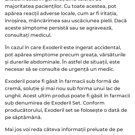
majoritatea pacienților. Cu toate acestea, pot
apărea reacții adverse locale, cum ar fi iritația,
înroșirea, mâncărimea sau uscăciunea pielii. Dacă
aceste simptome persistă sau se agravează,
consultați medicul.
În cazul în care Exoderil este ingerat accidental,
pot apărea simptome precum greața, vărsăturile
și durerile abdominale. În astfel de situații, este
necesar să se consulte de urgență un medic.
Exoderil poate fi găsit în farmacii sub formă de
cremă, soluție și mai nou sub forma unui lac de
unghii. Acest ultim produs poate fi găsit în farmacii
sub denumirea de Exoderil Set. Conform
producătorului, Exoderil set se folosește o dată de
pe săptămână.
Mai jos voi reda câteva informații preluate de pe