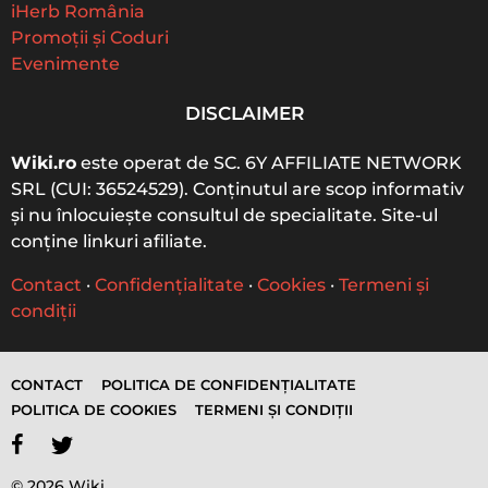
iHerb România
Promoții și Coduri
Evenimente
DISCLAIMER
Wiki.ro
este operat de SC. 6Y AFFILIATE NETWORK
SRL (CUI: 36524529). Conținutul are scop informativ
și nu înlocuiește consultul de specialitate. Site-ul
conține linkuri afiliate.
Contact
·
Confidențialitate
·
Cookies
·
Termeni și
condiții
CONTACT
POLITICA DE CONFIDENȚIALITATE
POLITICA DE COOKIES
TERMENI ȘI CONDIȚII
© 2026 Wiki