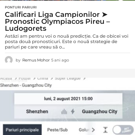
PONTURI PARIURI
Calificari Liga Campionilor ➤
Pronostic Olympiacos Pireu –
Ludogorets
Astăzi am pentru voi o nouă predicție. Ca de obicei voi
posta două pronosticuri. Este o nouă strategie de
pariuri pe care vreau să o...
by
Remus Mohor
5 ani ago
5
a
n
i
a
g
o