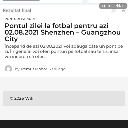
106
0
PONTURI PARIURI
Pontul zilei la fotbal pentru azi
02.08.2021 Shenzhen – Guangzhou
City
Începând de azi 02.08.2021 voi adăuga câte un pont pe
zi. În general voi oferi ponturi pe fotbal sau tenis, însă
voi încerca să ofer...
by
Remus Mohor
5 ani ago
5
a
n
i
a
g
© 2026 Wiki.
o