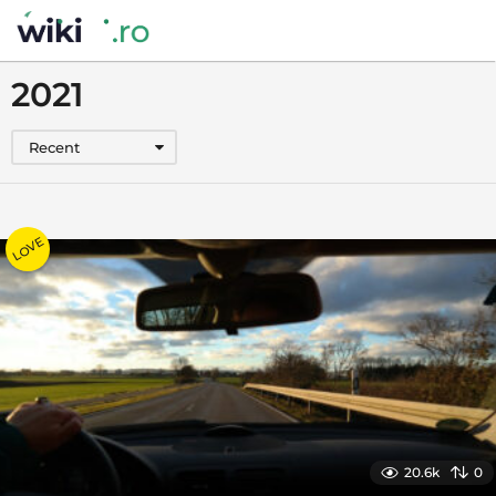
2021
Recent
LOVE
20.6k
0