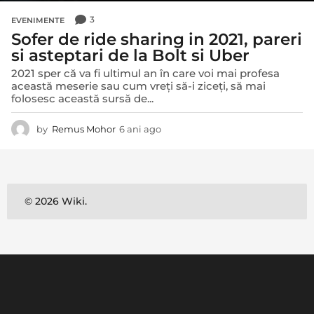
3
EVENIMENTE
Sofer de ride sharing in 2021, pareri
si asteptari de la Bolt si Uber
2021 sper că va fi ultimul an în care voi mai profesa
această meserie sau cum vreți să-i ziceți, să mai
folosesc această sursă de...
by
Remus Mohor
6 ani ago
5
a
n
i
a
g
© 2026 Wiki.
o