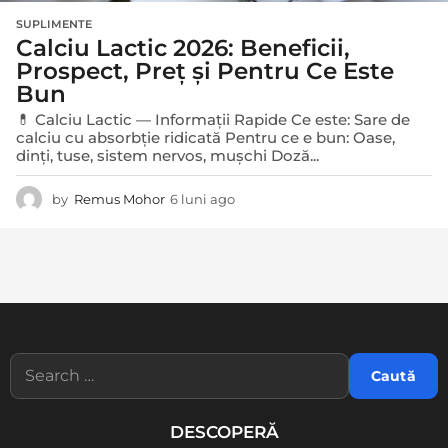
SUPLIMENTE
Calciu Lactic 2026: Beneficii,
Prospect, Preț și Pentru Ce Este
Bun
💊 Calciu Lactic — Informații Rapide Ce este: Sare de
calciu cu absorbție ridicată Pentru ce e bun: Oase,
dinți, tuse, sistem nervos, mușchi Doză...
by
Remus Mohor
6 luni ago
6
l
u
n
i
a
g
o
S
e
a
r
DESCOPERĂ
c