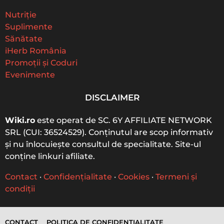
h
f
Nutriție
o
Suplimente
r
Sănătate
:
iHerb România
Promoții și Coduri
Evenimente
DISCLAIMER
Wiki.ro
este operat de SC. 6Y AFFILIATE NETWORK
SRL (CUI: 36524529). Conținutul are scop informativ
și nu înlocuiește consultul de specialitate. Site-ul
conține linkuri afiliate.
Contact
·
Confidențialitate
·
Cookies
·
Termeni și
condiții
CONTACT
POLITICA DE CONFIDENȚIALITATE