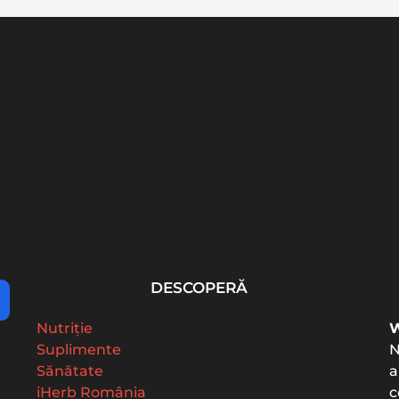
26:
Colesterol: valori
Vitamina K2: beneficii,
 și...
normale, LDL, HDL și cum
doză MK-7 și de ce...
interpretezi...
DESCOPERĂ
Nutriție
W
Suplimente
N
Sănătate
a
iHerb România
c