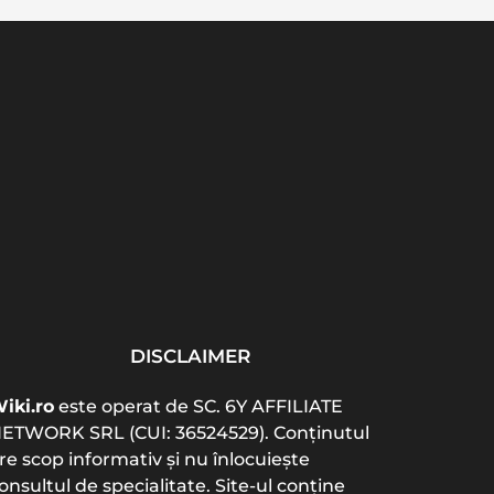
Cel mai bun colagen
Acte necesare
Vita
pentru articulații: tip,
înmatriculare auto 2026:
ab
doză...
listă completă și...
b
DISCLAIMER
iki.ro
este operat de SC. 6Y AFFILIATE
ETWORK SRL (CUI: 36524529). Conținutul
re scop informativ și nu înlocuiește
onsultul de specialitate. Site-ul conține