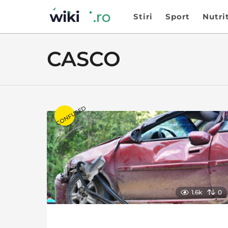
Stiri
Sport
Nutri
CASCO
CONFUSED
1.6k
0