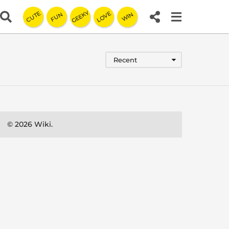
GEEKY
LOVE
CUTE
FUN
WIN
Recent
© 2026 Wiki.