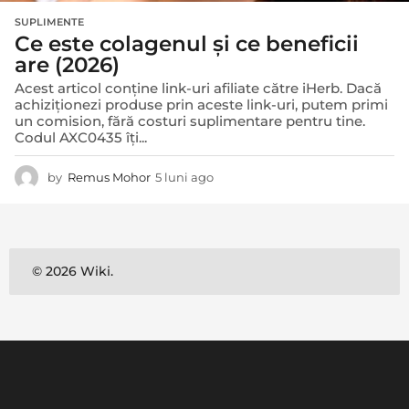
SUPLIMENTE
Ce este colagenul și ce beneficii
are (2026)
Acest articol conține link-uri afiliate către iHerb. Dacă
achiziționezi produse prin aceste link-uri, putem primi
un comision, fără costuri suplimentare pentru tine.
Codul AXC0435 îți...
by
Remus Mohor
5 luni ago
2
z
i
l
e
a
© 2026 Wiki.
g
o