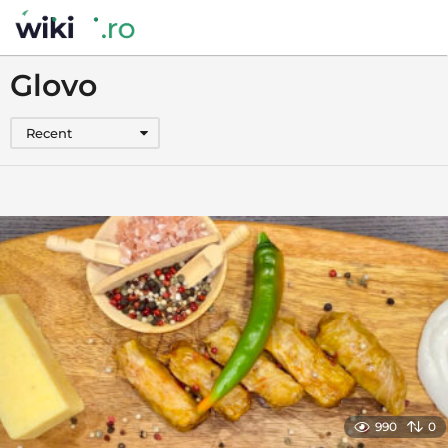
Glovo
Recent
990
0