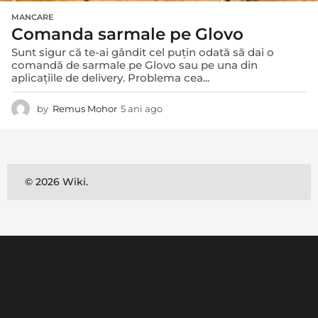
MANCARE
Comanda sarmale pe Glovo
Sunt sigur că te-ai gândit cel puțin odată să dai o
comandă de sarmale pe Glovo sau pe una din
aplicațiile de delivery. Problema cea...
by
Remus Mohor
5 ani ago
5
a
n
i
a
g
© 2026 Wiki.
o