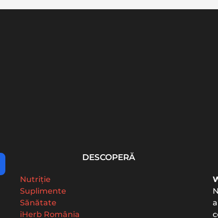
26:
Colesterol: valori
Vitamina K2: beneficii,
 și...
normale, LDL, HDL și cum
doză MK-7 și de ce...
interpretezi...
DESCOPERĂ
Nutriție
W
Suplimente
N
Sănătate
a
iHerb România
c