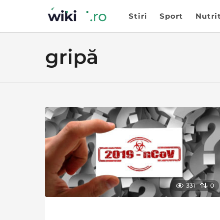
Stiri
Sport
Nutri
gripă
331
0