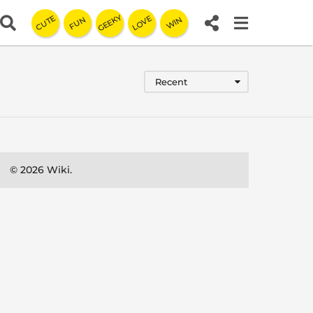
GEEKY
LOVE
CUTE
FUN
WIN
Recent
© 2026 Wiki.