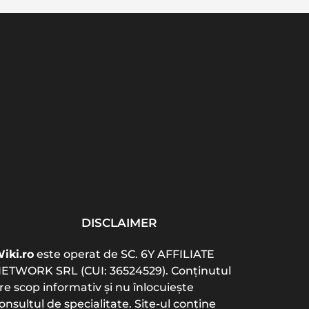
Cel mai bun colagen
Acte necesare
Vita
pentru articulații: tip,
înmatriculare auto 2026:
ab
doză...
listă completă și...
b
DISCLAIMER
iki.ro
este operat de SC. 6Y AFFILIATE
ETWORK SRL (CUI: 36524529). Conținutul
re scop informativ și nu înlocuiește
onsultul de specialitate. Site-ul conține