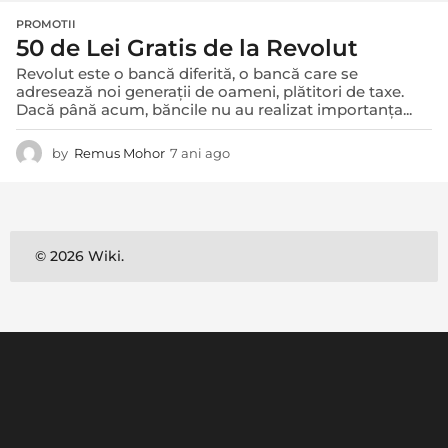
PROMOTII
50 de Lei Gratis de la Revolut
Revolut este o bancă diferită, o bancă care se
adresează noi generații de oameni, plătitori de taxe.
Dacă până acum, băncile nu au realizat importanța...
by
Remus Mohor
7 ani ago
7
a
n
i
a
g
© 2026 Wiki.
o