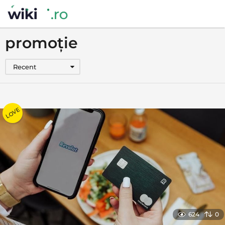
promoție
Recent
LOVE
624
0