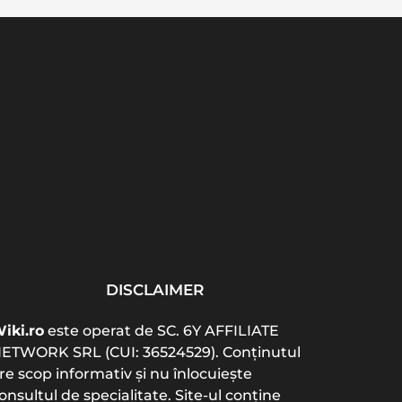
Cel mai bun colagen
Acte necesare
Vita
pentru articulații: tip,
înmatriculare auto 2026:
ab
doză...
listă completă și...
b
DISCLAIMER
iki.ro
este operat de SC. 6Y AFFILIATE
ETWORK SRL (CUI: 36524529). Conținutul
re scop informativ și nu înlocuiește
onsultul de specialitate. Site-ul conține