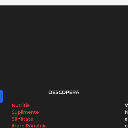
26:
Colesterol: valori
Vitamina K2: beneficii,
 și...
normale, LDL, HDL și cum
doză MK-7 și de ce...
interpretezi...
DESCOPERĂ
Nutriție
W
Suplimente
N
Sănătate
a
iHerb România
c