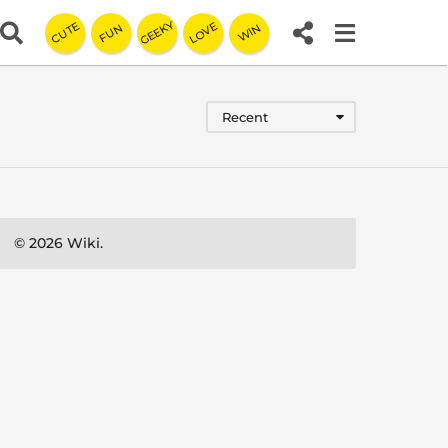
GEEKY
LOVE
CUTE
FUN
WIN
Recent
© 2026 Wiki.