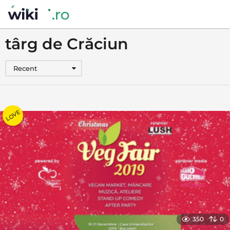
târg de Crăciun
Recent
LOVE
350
0