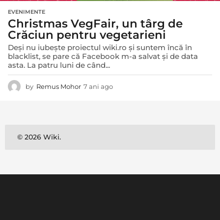
EVENIMENTE
Christmas VegFair, un târg de
Crăciun pentru vegetarieni
Deși nu iubește proiectul wiki.ro și suntem încă în
blacklist, se pare că Facebook m-a salvat și de data
asta. La patru luni de când...
by
Remus Mohor
7 ani ago
7
a
n
i
a
g
© 2026 Wiki.
o