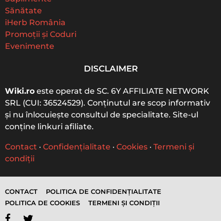
r
Sănătate
:
iHerb România
Promoții și Coduri
Evenimente
DISCLAIMER
Wiki.ro
este operat de SC. 6Y AFFILIATE NETWORK
SRL (CUI: 36524529). Conținutul are scop informativ
și nu înlocuiește consultul de specialitate. Site-ul
conține linkuri afiliate.
Contact
·
Confidențialitate
·
Cookies
·
Termeni și
condiții
CONTACT
POLITICA DE CONFIDENȚIALITATE
POLITICA DE COOKIES
TERMENI ȘI CONDIȚII