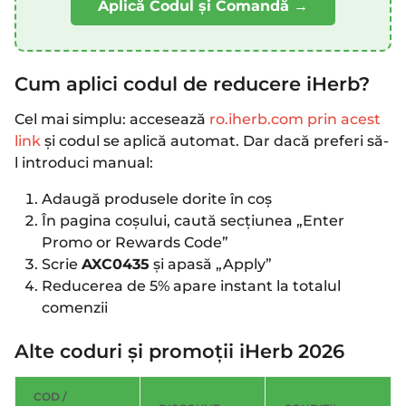
Aplică Codul și Comandă →
Cum aplici codul de reducere iHerb?
Cel mai simplu: accesează
ro.iherb.com prin acest
link
și codul se aplică automat. Dar dacă preferi să-
l introduci manual:
Adaugă produsele dorite în coș
În pagina coșului, caută secțiunea „Enter
Promo or Rewards Code”
Scrie
AXC0435
și apasă „Apply”
Reducerea de 5% apare instant la totalul
comenzii
Alte coduri și promoții iHerb 2026
COD /