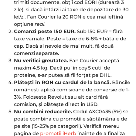
trimiți documente, obții cod EORI (durează 3
zile), și dacă întârzii ai taxe de depozitare de 30
lei/zi. Fan Courier la 20 RON e cea mai ieftină
opțiune
real
.
Comanzi peste 150 EUR.
Sub 150 EUR = fără
taxe vamale. Peste = taxe de 6-8% + bătaie de
cap. Dacă ai nevoie de mai mult, fă două
comenzi separate.
Nu verifici greutatea.
Fan Courier acceptă
maxim 4.5 kg. Dacă pui în coș 5 cutii de
proteine, s-ar putea să fii forțat pe DHL.
Plătești în RON cu cardul de la bancă.
Băncile
românești aplică comisioane de conversie de 1-
3%. Folosește Revolut sau alt card fără
comision, și plătește direct în USD.
Nu combini reducerile.
Codul AXC0435 (5%) se
poate combina cu promoțiile săptămânale de
pe site (15-25% pe categorii). Verifică mereu
pagina de
promoții iHerb
înainte de a finaliza