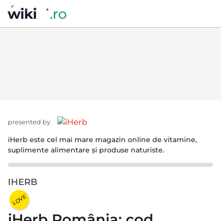
presented by
iHerb este cel mai mare magazin online de vitamine,
suplimente alimentare și produse naturiste.
IHERB
6
l
LOVE
u
iHerb România: cod
n