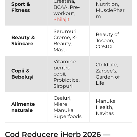
Creatină,
Sport &
Nutrition,
BCAA, Pre-
Fitness
MusclePhar
workout,
m
Shilajit
Serumuri,
Beauty of
Beauty &
Creme, K-
Joseon,
Skincare
Beauty,
COSRX
Măști
Vitamine
ChildLife,
pentru
Copii &
Zarbee’s,
copii,
Bebeluși
Garden of
Probiotice,
Life
Siropuri
Ceaiuri,
Manuka
Alimente
Miere
Health,
naturale
Manuka,
Navitas
Superfoods
Cod Reducere iHerb 2026 —