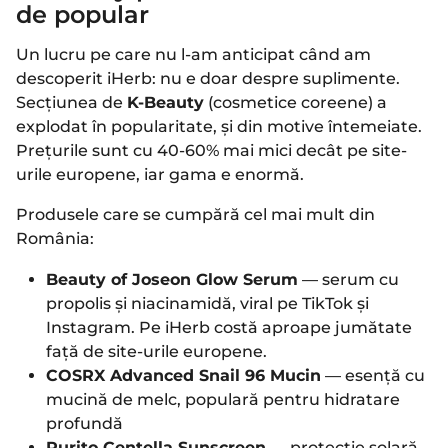
de popular
Un lucru pe care nu l-am anticipat când am
descoperit iHerb: nu e doar despre suplimente.
Secțiunea de
K-Beauty
(cosmetice coreene) a
explodat în popularitate, și din motive întemeiate.
Prețurile sunt cu 40-60% mai mici decât pe site-
urile europene, iar gama e enormă.
Produsele care se cumpără cel mai mult din
România:
Beauty of Joseon Glow Serum
— serum cu
propolis și niacinamidă, viral pe TikTok și
Instagram. Pe iHerb costă aproape jumătate
față de site-urile europene.
COSRX Advanced Snail 96 Mucin
— esență cu
mucină de melc, populară pentru hidratare
profundă
Purito Centella Sunscreen
— protecție solară