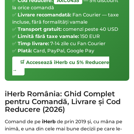
✅
Cod reducere:
AXC0435
— 5% discount
la orice comandă
✅
Livrare recomandată:
Fan Courier — taxe
incluse, fără formalități vamale
✅
Transport gratuit:
comenzi peste 40 USD
✅
Limită fără taxe vamale:
150 EUR
✅
Timp livrare:
7-14 zile cu Fan Courier
✅
Plată:
Card, PayPal, Google Pay
🛒 Accesează iHerb cu 5% Reducere
→
iHerb România: Ghid Complet
pentru Comandă, Livrare și Cod
Reducere (2026)
Comand de pe
iHerb
de prin 2019 și, cu mâna pe
inimă, e una din cele mai bune decizii pe care le-