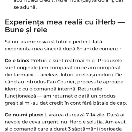
acumulezi credit. Nu e mult (câțiva dolari), dar
se adună.
Experiența mea reală cu iHerb —
Bune și rele
Să nu las impresia că totul e perfect. Iată
experiența mea sinceră după 6+ ani de comenzi:
Ce e bine:
Prețurile sunt real mai mici. Produsele
sunt originale (am comparat cu ce am cumpărat
din farmacii — aceleași loturi, aceleași coduri). De
când au introdus Fan Courier, procesul e aproape
identic cu o comandă internă. Retururile
funcționează — am returnat o dată un produs
greșit și mi-au dat credit în cont fără bătaie de cap.
Ce nu-mi place:
Livrarea durează 7-14 zile. Dacă ai
nevoie de ceva urgent, nu iHerb e soluția. Am avut
și o comandă care a durat 3 săptămâni (perioada