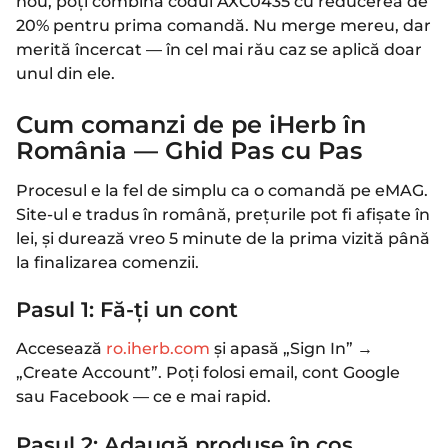
nou, poți combina codul AXC0435 cu reducerea de
20% pentru prima comandă. Nu merge mereu, dar
merită încercat — în cel mai rău caz se aplică doar
unul din ele.
Cum comanzi de pe iHerb în
România — Ghid Pas cu Pas
Procesul e la fel de simplu ca o comandă pe eMAG.
Site-ul e tradus în română, prețurile pot fi afișate în
lei, și durează vreo 5 minute de la prima vizită până
la finalizarea comenzii.
Pasul 1: Fă-ți un cont
Accesează
ro.iherb.com
și apasă „Sign In” →
„Create Account”. Poți folosi email, cont Google
sau Facebook — ce e mai rapid.
Pasul 2: Adaugă produse în coș