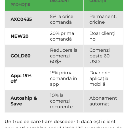
DISCOUNT
CONDIȚII
PROMOȚIE
5% la orice
Permanent,
AXC0435
comandă
oricine
20% prima
Doar clienți
NEW20
comandă
noi
Reducere la
Comenzi
GOLD60
comenzi
peste 60
60$+
USD
15% prima
Doar prin
App: 15%
comandă în
aplicația
off
app
mobilă
10% la
Autoship &
Abonament
comenzi
Save
automat
recurente
Un truc pe care l-am descoperit: dacă ești client