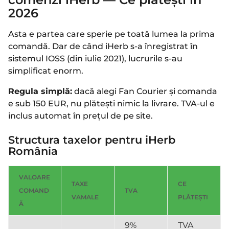
2026
Asta e partea care sperie pe toată lumea la prima
comandă. Dar de când iHerb s-a înregistrat în
sistemul IOSS (din iulie 2021), lucrurile s-au
simplificat enorm.
Regula simplă:
dacă alegi Fan Courier și comanda
e sub 150 EUR, nu plătești nimic la livrare. TVA-ul e
inclus automat în prețul de pe site.
Structura taxelor pentru iHerb
România
VALOARE
TAXE
CE
COMAND
TVA
VAMALE
PLĂTEȘTI
Ă
9%
TVA