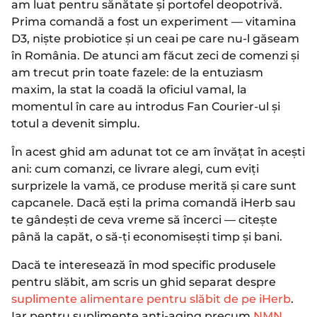
am luat pentru sănătate și portofel deopotrivă.
Prima comandă a fost un experiment — vitamina
D3, niște probiotice și un ceai pe care nu-l găseam
în România. De atunci am făcut zeci de comenzi și
am trecut prin toate fazele: de la entuziasm
maxim, la stat la coadă la oficiul vamal, la
momentul în care au introdus Fan Courier-ul și
totul a devenit simplu.
În acest ghid am adunat tot ce am învățat în acești
ani: cum comanzi, ce livrare alegi, cum eviți
surprizele la vamă, ce produse merită și care sunt
capcanele. Dacă ești la prima comandă iHerb sau
te gândești de ceva vreme să încerci — citește
până la capăt, o să-ți economisești timp și bani.
Dacă te interesează în mod specific produsele
pentru slăbit, am scris un ghid separat despre
suplimente alimentare pentru slăbit de pe iHerb
.
Iar pentru suplimente anti-aging precum
NMN