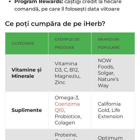
Program Rewards:
câștigi credit la fiecare
comandă, pe care îl folosești data viitoare
Ce poți cumpăra de pe iHerb?
EXEMPLE DE
BRANDURI
CATEGORIE
PRODUSE
POPULARE
NOW
Vitamina
Foods,
Vitamine și
D3, C, B12,
Solgar,
Minerale
Magneziu,
Nature’s
Zinc
Way
Omega-3,
Coenzima
California
Suplimente
Q10
,
Gold, Life
Probiotice,
Extension
Colagen
Proteine,
Optimum