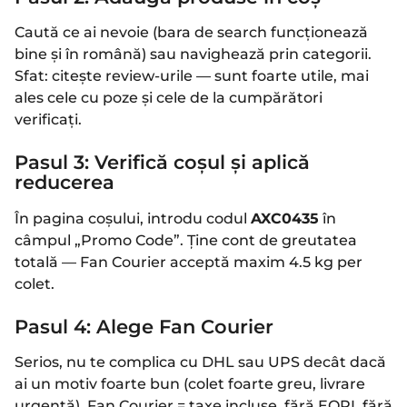
Caută ce ai nevoie (bara de search funcționează
bine și în română) sau navighează prin categorii.
Sfat: citește review-urile — sunt foarte utile, mai
ales cele cu poze și cele de la cumpărători
verificați.
Pasul 3: Verifică coșul și aplică
reducerea
În pagina coșului, introdu codul
AXC0435
în
câmpul „Promo Code”. Ține cont de greutatea
totală — Fan Courier acceptă maxim 4.5 kg per
colet.
Pasul 4: Alege Fan Courier
Serios, nu te complica cu DHL sau UPS decât dacă
ai un motiv foarte bun (colet foarte greu, livrare
urgentă). Fan Courier = taxe incluse, fără EORI, fără