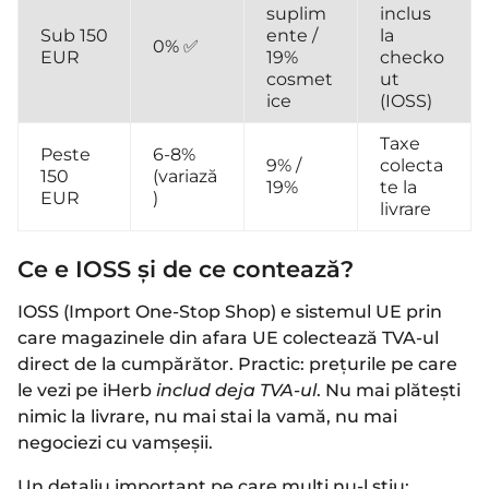
suplim
inclus
Sub 150
ente /
la
0% ✅
EUR
19%
checko
cosmet
ut
ice
(IOSS)
Taxe
Peste
6-8%
9% /
colecta
150
(variază
19%
te la
EUR
)
livrare
Ce e IOSS și de ce contează?
IOSS (Import One-Stop Shop) e sistemul UE prin
care magazinele din afara UE colectează TVA-ul
direct de la cumpărător. Practic: prețurile pe care
le vezi pe iHerb
includ deja TVA-ul
. Nu mai plătești
nimic la livrare, nu mai stai la vamă, nu mai
negociezi cu vamșeșii.
Un detaliu important pe care mulți nu-l știu: