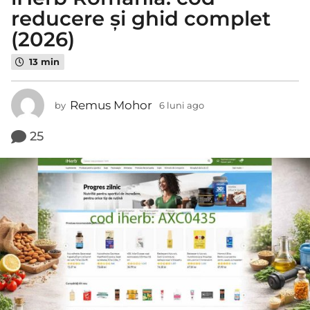
i
reducere și ghid complet
a
(2026)
g
o
13 min
4
l
Remus Mohor
by
6 luni ago
4
u
l
n
u
25
i
n
i
a
a
g
g
o
o