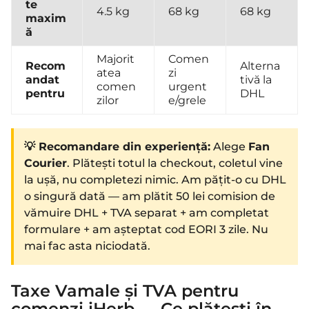
te
4.5 kg
68 kg
68 kg
maxim
ă
Majorit
Comen
Recom
Alterna
atea
zi
andat
tivă la
comen
urgent
pentru
DHL
zilor
e/grele
💡 Recomandare din experiență:
Alege
Fan
Courier
. Plătești totul la checkout, coletul vine
la ușă, nu completezi nimic. Am pățit-o cu DHL
o singură dată — am plătit 50 lei comision de
vămuire DHL + TVA separat + am completat
formulare + am așteptat cod EORI 3 zile. Nu
mai fac asta niciodată.
Taxe Vamale și TVA pentru
comenzi iHerb — Ce plătești în