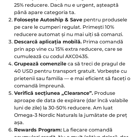
25% reducere. Dacă nu e urgent, așteaptă
până apare categoria ta.
Folosește Autoship & Save
pentru produsele
pe care le cumperi regulat. Primești 10%
reducere automat și nu mai uiți să comanzi.
Descarcă aplicația mobilă.
Prima comandă
prin app vine cu 15% extra reducere, care se
cumulează cu codul AXC0435.
Grupează comenzile
ca să treci de pragul de
40 USD pentru transport gratuit. Vorbește cu
prietenii sau familia — e mai eficient să faceți o
comandă împreună.
Verifică secțiunea „Clearance”.
Produse
aproape de data de expirare (dar încă valabile
luni de zile) la 30-50% reducere. Am luat
Omega-3 Nordic Naturals la jumătate de preț
așa.
Rewards Program:
La fiecare comandă