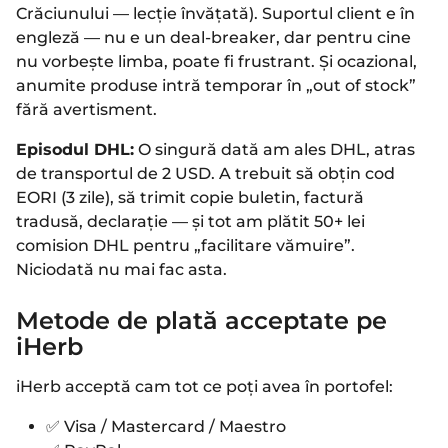
Crăciunului — lecție învățată). Suportul client e în
engleză — nu e un deal-breaker, dar pentru cine
nu vorbește limba, poate fi frustrant. Și ocazional,
anumite produse intră temporar în „out of stock”
fără avertisment.
Episodul DHL:
O singură dată am ales DHL, atras
de transportul de 2 USD. A trebuit să obțin cod
EORI (3 zile), să trimit copie buletin, factură
tradusă, declarație — și tot am plătit 50+ lei
comision DHL pentru „facilitare vămuire”.
Niciodată nu mai fac asta.
Metode de plată acceptate pe
iHerb
iHerb acceptă cam tot ce poți avea în portofel:
✅ Visa / Mastercard / Maestro