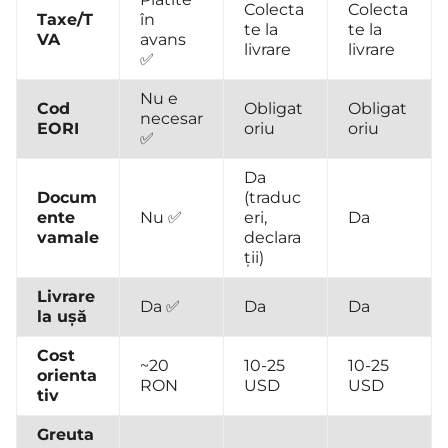
Colecta
Colecta
Taxe/T
în
te la
te la
VA
avans
livrare
livrare
✅
Nu e
Cod
Obligat
Obligat
necesar
EORI
oriu
oriu
✅
Da
Docum
(traduc
ente
Nu ✅
eri,
Da
vamale
declara
ții)
Livrare
Da ✅
Da
Da
la ușă
Cost
~20
10-25
10-25
orienta
RON
USD
USD
tiv
Greuta