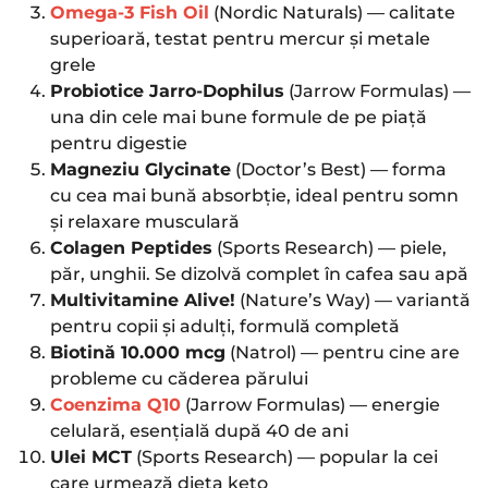
Omega-3 Fish Oil
(Nordic Naturals) — calitate
superioară, testat pentru mercur și metale
grele
Probiotice Jarro-Dophilus
(Jarrow Formulas) —
una din cele mai bune formule de pe piață
pentru digestie
Magneziu Glycinate
(Doctor’s Best) — forma
cu cea mai bună absorbție, ideal pentru somn
și relaxare musculară
Colagen Peptides
(Sports Research) — piele,
păr, unghii. Se dizolvă complet în cafea sau apă
Multivitamine Alive!
(Nature’s Way) — variantă
pentru copii și adulți, formulă completă
Biotină 10.000 mcg
(Natrol) — pentru cine are
probleme cu căderea părului
Coenzima Q10
(Jarrow Formulas) — energie
celulară, esențială după 40 de ani
Ulei MCT
(Sports Research) — popular la cei
care urmează dieta keto