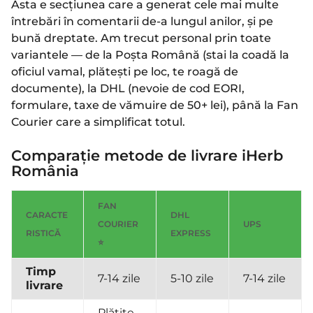
Asta e secțiunea care a generat cele mai multe
întrebări în comentarii de-a lungul anilor, și pe
bună dreptate. Am trecut personal prin toate
variantele — de la Poșta Română (stai la coadă la
oficiul vamal, plătești pe loc, te roagă de
documente), la DHL (nevoie de cod EORI,
formulare, taxe de vămuire de 50+ lei), până la Fan
Courier care a simplificat totul.
Comparație metode de livrare iHerb
România
FAN
CARACTE
DHL
COURIER
UPS
RISTICĂ
EXPRESS
⭐
Timp
7-14 zile
5-10 zile
7-14 zile
livrare
Plătite