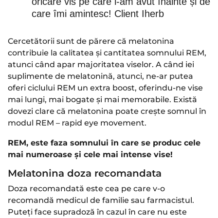
oricare vis pe care l-am avut înainte și de
care îmi amintesc! Client Iherb
Cercetătorii sunt de părere că melatonina
contribuie la calitatea și cantitatea somnului REM,
atunci când apar majoritatea viselor. A când iei
suplimente de melatonină, atunci, ne-ar putea
oferi ciclului REM un extra boost, oferindu-ne vise
mai lungi, mai bogate și mai memorabile. Există
dovezi clare că melatonina poate crește somnul în
modul REM – rapid eye movement.
REM, este faza somnului în care se produc cele
mai numeroase și cele mai intense vise!
Melatonina doza recomandata
Doza recomandată este cea pe care v-o
recomandă medicul de familie sau farmacistul.
Puteți face supradoză în cazul în care nu este