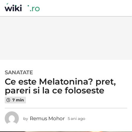
SANATATE
5
Ce este Melatonina? pret,
a
n
pareri si la ce foloseste
i
7 min
a
g
o
Remus Mohor
by
5 ani ago
5
5
a
a
n