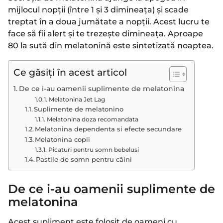
mijlocul nopții (între 1 și 3 dimineața) și scade
treptat în a doua jumătate a nopții. Acest lucru te
face să fii alert și te trezește dimineața. Aproape
80 la sută din melatonină este sintetizată noaptea.
Ce găsiți în acest articol
De ce i-au oamenii suplimente de melatonina
Melatonina Jet Lag
Suplimente de melatonino
Melatonina doza recomandata
Melatonina dependenta si efecte secundare
Melatonina copii
Picaturi pentru somn bebelusi
Pastile de somn pentru câini
De ce i-au oamenii suplimente de
melatonina
Acest supliment este folosit de oameni cu