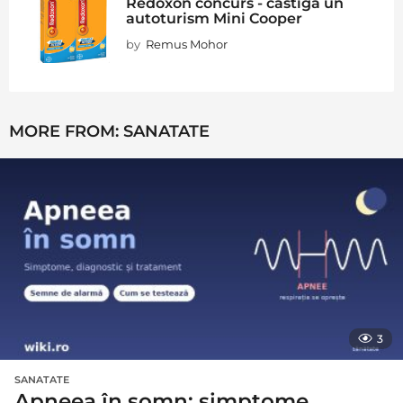
Redoxon concurs - castiga un
autoturism Mini Cooper
by
Remus Mohor
MORE FROM:
SANATATE
3
SANATATE
Apneea în somn: simptome,