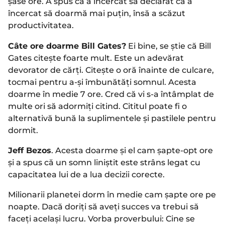
șase ore. A spus că a încercat să declarat că a
încercat să doarmă mai puțin, însă a scăzut
productivitatea.
Câte ore doarme Bill Gates?
Ei bine, se știe că Bill
Gates citește foarte mult. Este un adevărat
devorator de cărți. Citește o oră înainte de culcare,
tocmai pentru a-și îmbunătăți somnul. Acesta
doarme în medie 7 ore. Cred că vi s-a întâmplat de
multe ori să adormiți citind. Cititul poate fi o
alternativă bună la suplimentele și pastilele pentru
dormit.
Jeff Bezos
. Acesta doarme și el cam șapte-opt ore
și a spus că un somn liniștit este strâns legat cu
capacitatea lui de a lua decizii corecte.
Milionarii planetei dorm în medie cam șapte ore pe
noapte. Dacă doriți să aveți succes va trebui să
faceți același lucru. Vorba proverbului: Cine se