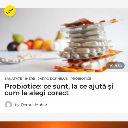
LOVE
9.5k
SANATATE
IHERB
,
JARRO DOPHILUS
,
PROBIOTICE
Probiotice: ce sunt, la ce ajută și
cum le alegi corect
by
Remus Mohor