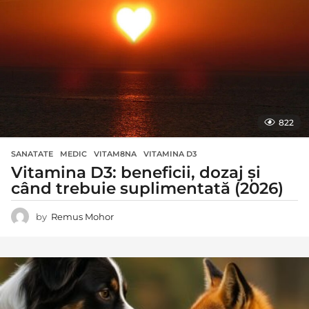
822
SANATATE
MEDIC
,
VITAM8NA
,
VITAMINA D3
Vitamina D3: beneficii, dozaj și
când trebuie suplimentată (2026)
by
Remus Mohor