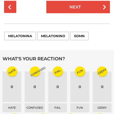
P
NEXT
o
s
t
P
,
,
a
MELATONINA
MELATONINO
SOMN
g
i
n
WHAT'S YOUR REACTION?
a
CONFUSED
t
GEEKY
HATE
FAIL
FUN
i
o
0
0
0
0
0
n
HATE
CONFUSED
FAIL
FUN
GEEKY