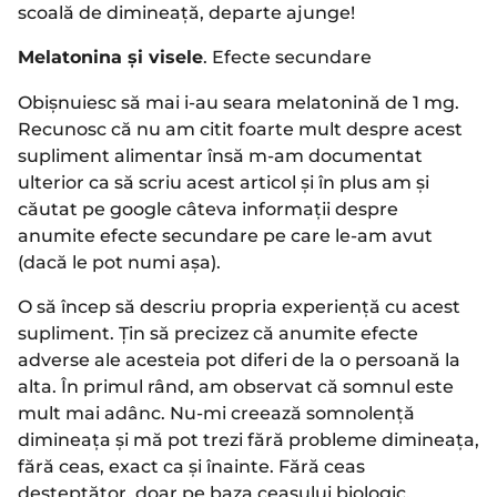
scoală de dimineață, departe ajunge!
Melatonina și visele
. Efecte secundare
Obișnuiesc să mai i-au seara melatonină de 1 mg.
Recunosc că nu am citit foarte mult despre acest
supliment alimentar însă m-am documentat
ulterior ca să scriu acest articol și în plus am și
căutat pe google câteva informații despre
anumite efecte secundare pe care le-am avut
(dacă le pot numi așa).
O să încep să descriu propria experiență cu acest
supliment. Țin să precizez că anumite efecte
adverse ale acesteia pot diferi de la o persoană la
alta. În primul rând, am observat că somnul este
mult mai adânc. Nu-mi creează somnolență
dimineața și mă pot trezi fără probleme dimineața,
fără ceas, exact ca și înainte. Fără ceas
deșteptător, doar pe baza ceasului biologic.