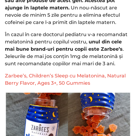
sau alte produse de acest gen. Acestea pot
ajunge în laptele matern.
Un nou-născut are
nevoie de minim 5 zile pentru a elimina efectul
cofeinei pe care l-a primit din laptele matern.
În cazul în care doctorul pediatru v-a recomandat
melatonină pentru copilul vostru,
unul din cele
mai bune brand-uri pentru copii este Zarbee’s
.
Jeleurile de mai jos conțin 1mg de melatonină și
sunt recomandate copiilor mai mari de 3 ani.
Zarbee’s, Children’s Sleep cu Melatonina, Natural
Berry Flavor, Ages 3+, 50 Gummies