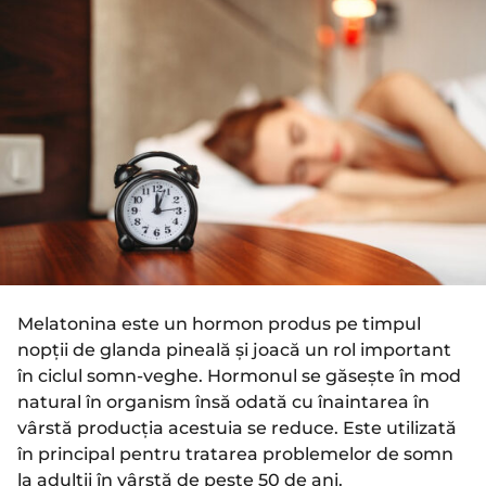
i
n
a
i
g
a
o
g
o
Melatonina este un hormon produs pe timpul
nopții de glanda pineală și joacă un rol important
în ciclul somn-veghe. Hormonul se găsește în mod
natural în organism însă odată cu înaintarea în
vârstă producția acestuia se reduce. Este utilizată
în principal pentru tratarea problemelor de somn
la adulții în vârstă de peste 50 de ani.