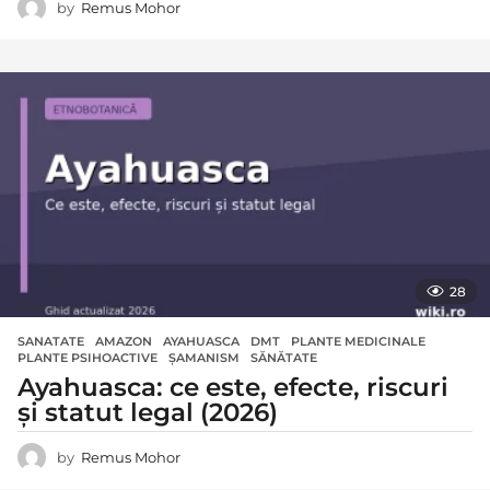
by
Remus Mohor
28
SANATATE
AMAZON
,
AYAHUASCA
,
DMT
,
PLANTE MEDICINALE
,
PLANTE PSIHOACTIVE
,
ȘAMANISM
,
SĂNĂTATE
Ayahuasca: ce este, efecte, riscuri
și statut legal (2026)
by
Remus Mohor