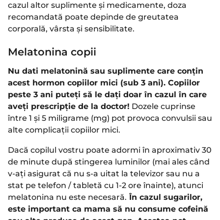
cazul altor suplimente și medicamente, doza
recomandată poate depinde de greutatea
corporală, vârsta și sensibilitate.
Melatonina copii
Nu dati melatonină sau suplimente care conțin
acest hormon copiilor mici (sub 3 ani). Copiilor
peste 3 ani puteți să le dați doar în cazul în care
aveți prescripție de la doctor!
Dozele cuprinse
între 1 și 5 miligrame (mg) pot provoca convulsii sau
alte complicații copiilor mici.
Dacă copilul vostru poate adormi în aproximativ 30
de minute după stingerea luminilor (mai ales când
v-ați asigurat că nu s-a uitat la televizor sau nu a
stat pe telefon / tabletă cu 1-2 ore înainte), atunci
melatonina nu este necesară.
În cazul sugarilor,
este important ca mama să nu consume cofeină