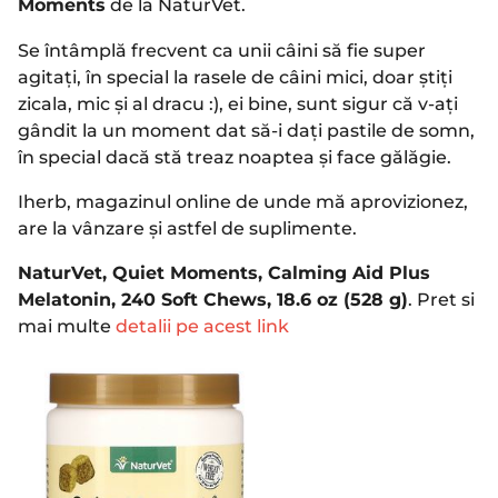
Moments
de la NaturVet.
Se întâmplă frecvent ca unii câini să fie super
agitați, în special la rasele de câini mici, doar știți
zicala, mic și al dracu :), ei bine, sunt sigur că v-ați
gândit la un moment dat să-i dați pastile de somn,
în special dacă stă treaz noaptea și face gălăgie.
Iherb, magazinul online de unde mă aprovizionez,
are la vânzare și astfel de suplimente.
NaturVet, Quiet Moments, Calming Aid Plus
Melatonin, 240 Soft Chews, 18.6 oz (528 g)
. Pret si
mai multe
detalii pe acest link