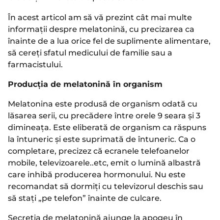
În acest articol am să vă prezint cât mai multe
informații despre melatonină, cu precizarea ca
înainte de a lua orice fel de suplimente alimentare,
să cereți sfatul medicului de familie sau a
farmacistului.
Producția de melatonină în organism
Melatonina este produsă de organism odată cu
lăsarea serii, cu precădere între orele 9 seara și 3
dimineața. Este eliberată de organism ca răspuns
la întuneric și este suprimată de întuneric. Ca o
completare, precizez că ecranele telefoanelor
mobile, televizoarele..etc, emit o lumină albastră
care inhibă producerea hormonului. Nu este
recomandat să dormiți cu televizorul deschis sau
să stați „pe telefon” înainte de culcare.
Secreția de melatonină ajunge la apogeu în