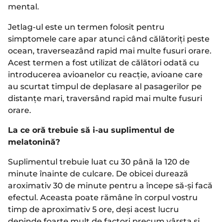
mental.
Jetlag-ul este un termen folosit pentru
simptomele care apar atunci când călătoriți peste
ocean, traverseazând rapid mai multe fusuri orare.
Acest termen a fost utilizat de călători odată cu
introducerea avioanelor cu reacție, avioane care
au scurtat timpul de deplasare al pasagerilor pe
distanțe mari, traversând rapid mai multe fusuri
orare.
La ce oră trebuie să i-au suplimentul de
melatonină?
Suplimentul trebuie luat cu 30 până la 120 de
minute înainte de culcare. De obicei durează
aroximativ 30 de minute pentru a începe să-și facă
efectul. Aceasta poate rămâne în corpul vostru
timp de aproximativ 5 ore, deși acest lucru
depinde foarte mult de factori precum vârsta și