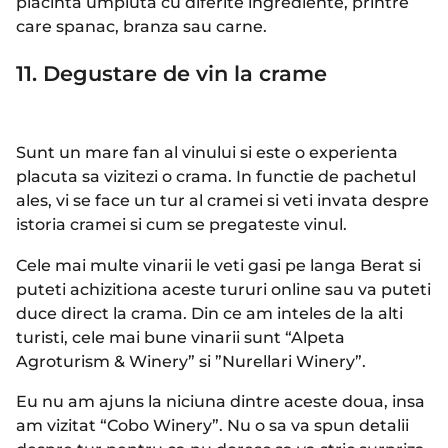
placinta umpluta cu diferite ingrediente, printre
care spanac, branza sau carne.
11. Degustare de vin la crame
Sunt un mare fan al vinului si este o experienta
placuta sa vizitezi o crama. In functie de pachetul
ales, vi se face un tur al cramei si veti invata despre
istoria cramei si cum se pregateste vinul.
Cele mai multe vinarii le veti gasi pe langa Berat si
puteti achizitiona aceste tururi online sau va puteti
duce direct la crama. Din ce am inteles de la alti
turisti, cele mai bune vinarii sunt “​​Alpeta
Agroturism & Winery” si ”Nurellari Winery”.
Eu nu am ajuns la niciuna dintre aceste doua, insa
am vizitat “Cobo Winery”. Nu o sa va spun detalii