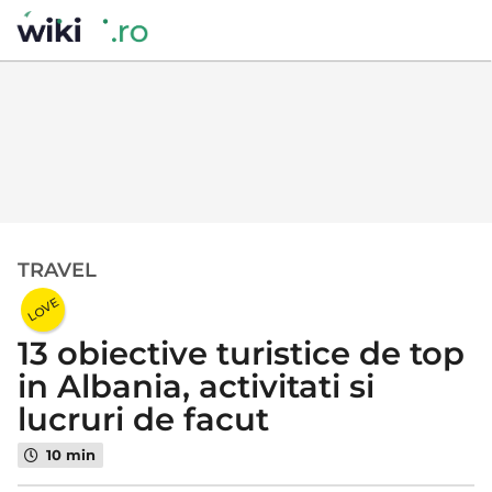
TRAVEL
5
a
LOVE
n
13 obiective turistice de top
i
a
in Albania, activitati si
g
lucruri de facut
o
5
10 min
a