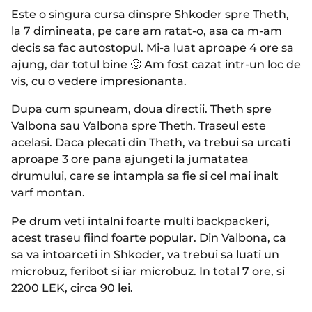
Este o singura cursa dinspre Shkoder spre Theth,
la 7 dimineata, pe care am ratat-o, asa ca m-am
decis sa fac autostopul. Mi-a luat aproape 4 ore sa
ajung, dar totul bine 🙂 Am fost cazat intr-un loc de
vis, cu o vedere impresionanta.
Dupa cum spuneam, doua directii. Theth spre
Valbona sau Valbona spre Theth. Traseul este
acelasi. Daca plecati din Theth, va trebui sa urcati
aproape 3 ore pana ajungeti la jumatatea
drumului, care se intampla sa fie si cel mai inalt
varf montan.
Pe drum veti intalni foarte multi backpackeri,
acest traseu fiind foarte popular. Din Valbona, ca
sa va intoarceti in Shkoder, va trebui sa luati un
microbuz, feribot si iar microbuz. In total 7 ore, si
2200 LEK, circa 90 lei.