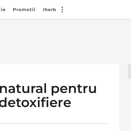
tie
Promotii
Iherb
 natural pentru
 detoxifiere