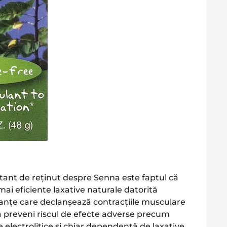
ant de reținut despre Senna este faptul că
mai eficiente laxative naturale datorită
tanțe care declanșează contracțiile musculare
 a preveni riscul de efecte adverse precum
electrolitice și chiar dependență de laxative,