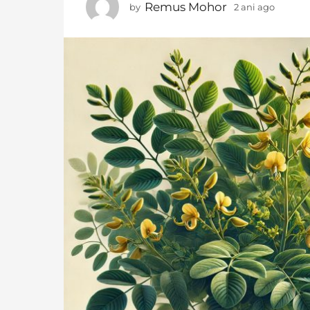
a
Remus Mohor
by
2 ani ago
2
n
a
n
i
i
a
a
g
g
o
o