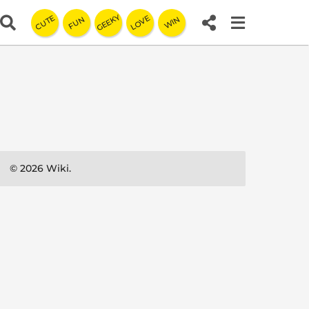
GEEKY
LOVE
CUTE
FUN
WIN
© 2026 Wiki.