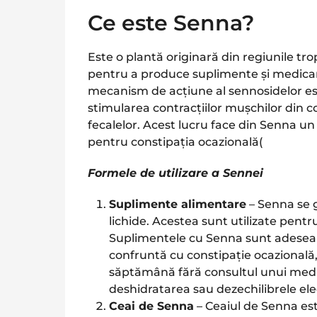
Ce este Senna?
Este o plantă originară din regiunile tropi
pentru a produce suplimente și medicam
mecanism de acțiune al sennosidelor este
stimularea contracțiilor mușchilor din co
fecalelor. Acest lucru face din Senna u
pentru constipația ocazională​
(
Formele de utilizare a Sennei
Suplimente alimentare
– Senna se 
lichide. Acestea sunt utilizate pentr
Suplimentele cu Senna sunt adesea
confruntă cu constipație ocazională,
săptămână fără consultul unui medi
deshidratarea sau dezechilibrele elect
Ceai de Senna
– Ceaiul de Senna es