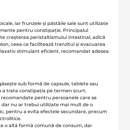
cale, iar frunzele și păstăile sale sunt utilizate
ente pentru constipație. Principalul
 creșterea peristaltismului intestinal, adică
lon, ceea ce facilitează tranzitul și evacuarea
n laxativ stimulant eficient, recomandat adesea
găsește sub formă de capsule, tablete sau
u a trata constipația pe termen scurt.
 recomandate pentru persoanele care se
 dar nu ar trebui utilizate mai mult de o
c, pentru a evita efectele secundare, precum
rolitice​.
te o altă formă comună de consum, dar