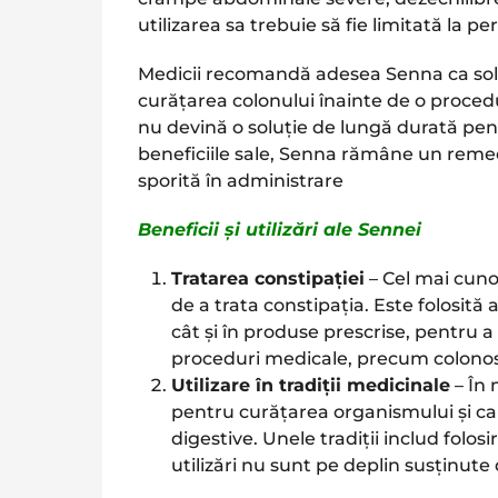
utilizarea sa trebuie să fie limitată la pe
Medicii recomandă adesea Senna ca sol
curățarea colonului înainte de o proced
nu devină o soluție de lungă durată pen
beneficiile sale, Senna rămâne un remedi
sporită în administrare​
Beneficii și utilizări ale Sennei
Tratarea constipației
– Cel mai cuno
de a trata constipația. Este folosită
cât și în produse prescrise, pentru a
proceduri medicale, precum colonosc
Utilizare în tradiții medicinale
– În 
pentru curățarea organismului și c
digestive. Unele tradiții includ folosi
utilizări nu sunt pe deplin susținute