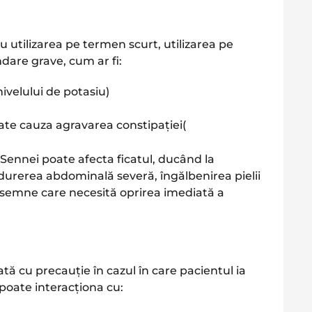
 utilizarea pe termen scurt, utilizarea pe
dare grave, cum ar fi:
nivelului de potasiu)
te cauza agravarea constipației​
(
a Sennei poate afecta ficatul, ducând la
urerea abdominală severă, îngălbenirea pielii
t semne care necesită oprirea imediată a
tă cu precauție în cazul în care pacientul ia
oate interacționa cu: