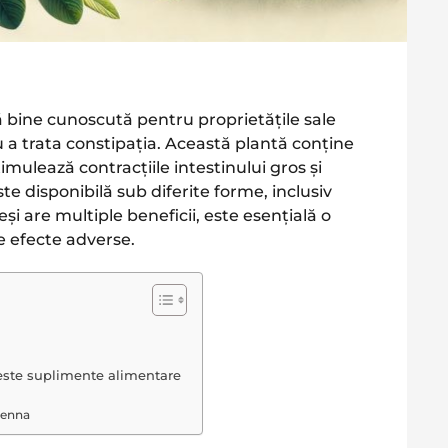
ă bine cunoscută pentru proprietățile sale
ru a trata constipația. Această plantă conține
mulează contracțiile intestinului gros și
te disponibilă sub diferite forme, inclusiv
Deși are multiple beneficii, este esențială o
le efecte adverse.
aceste suplimente alimentare
Senna