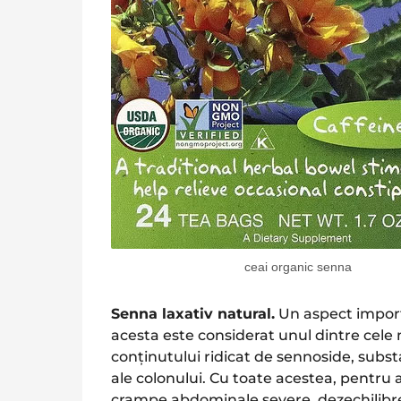
ceai organic senna
Senna laxativ natural.
Un aspect import
acesta este considerat unul dintre cele 
conținutului ridicat de sennoside, subs
ale colonului. Cu toate acestea, pentru
crampe abdominale severe, dezechilibre 