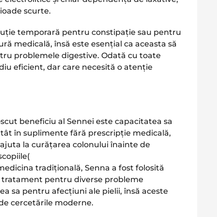
rioade scurte.
uție temporară pentru constipație sau pentru
ură medicală, însă este esențial ca aceasta să
tru problemele digestive. Odată cu toate
u eficient, dar care necesită o atenție
scut beneficiu al Sennei este capacitatea sa
 atât în suplimente fără prescripție medicală,
 ajuta la curățarea colonului înainte de
opiile​
(
medicina tradițională, Senna a fost folosită
a tratament pentru diverse probleme
rea sa pentru afecțiuni ale pielii, însă aceste
 de cercetările moderne​.