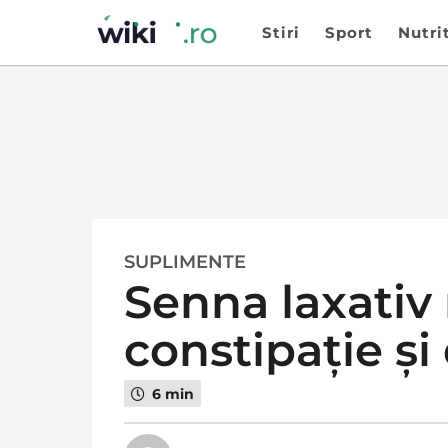
Stiri
Sport
Nutri
SUPLIMENTE
2
Senna laxativ
a
n
constipație și
i
a
g
6 min
o
2