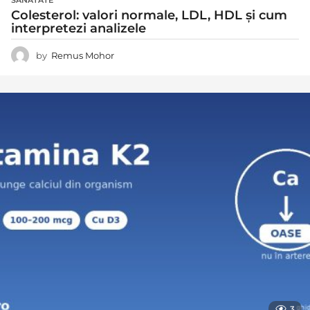
SANATATE
Colesterol: valori normale, LDL, HDL și cum
interpretezi analizele
by
Remus Mohor
3