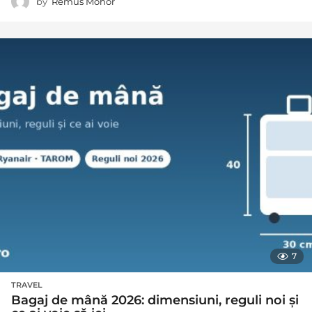
by
Remus Mohor
7
TRAVEL
Bagaj de mână 2026: dimensiuni, reguli noi și