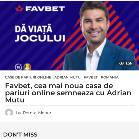
1.5k
CASE DE PARIURI ONLINE
ADRIAN MUTU
,
FAVBET
,
ROMANIA
Favbet, cea mai noua casa de
pariuri online semneaza cu Adrian
Mutu
by
Remus Mohor
DON'T MISS