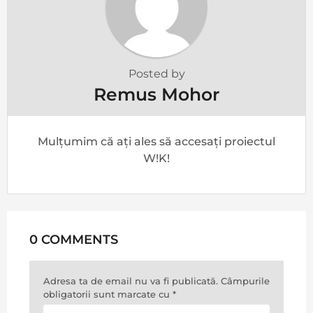
Posted by
Remus Mohor
Mulțumim că ați ales să accesați proiectul
W!K!
0 COMMENTS
Adresa ta de email nu va fi publicată.
Câmpurile
obligatorii sunt marcate cu
*