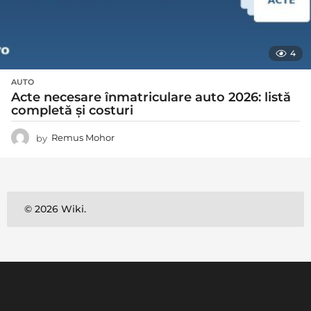
4
AUTO
Acte necesare înmatriculare auto 2026: listă
completă și costuri
by
Remus Mohor
© 2026 Wiki.