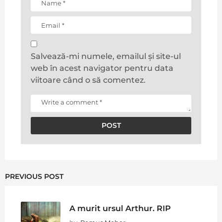
Salvează-mi numele, emailul și site-ul
web în acest navigator pentru data
viitoare când o să comentez.
PREVIOUS POST
A murit ursul Arthur. RIP