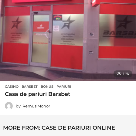
1.2k
CASINO
BARSBET
,
BONUS
,
PARIURI
Casa de pariuri Barsbet
by
Remus Mohor
MORE FROM:
CASE DE PARIURI ONLINE