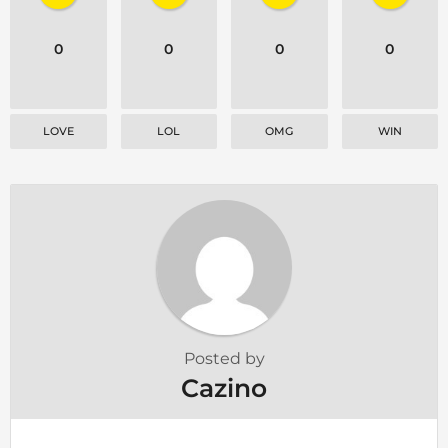
0
0
0
0
LOVE
LOL
OMG
WIN
Posted by
Cazino