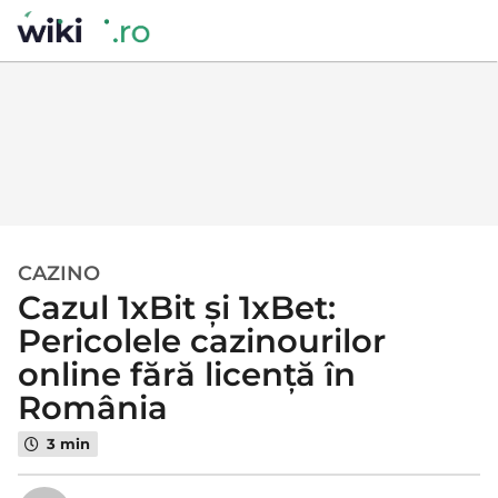
CAZINO
5
Cazul 1xBit și 1xBet:
l
u
Pericolele cazinourilor
n
online fără licență în
i
România
a
g
3 min
o
2