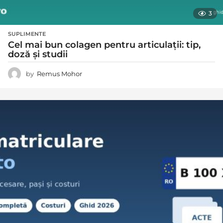
3
SUPLIMENTE
Cel mai bun colagen pentru articulații: tip,
doză și studii
by
Remus Mohor