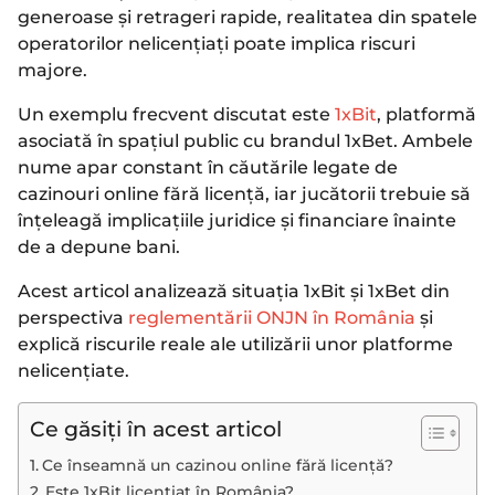
generoase și retrageri rapide, realitatea din spatele
operatorilor nelicențiați poate implica riscuri
majore.
Un exemplu frecvent discutat este
1xBit
, platformă
asociată în spațiul public cu brandul 1xBet. Ambele
nume apar constant în căutările legate de
cazinouri online fără licență, iar jucătorii trebuie să
înțeleagă implicațiile juridice și financiare înainte
de a depune bani.
Acest articol analizează situația 1xBit și 1xBet din
perspectiva
reglementării ONJN în România
și
explică riscurile reale ale utilizării unor platforme
nelicențiate.
Ce găsiți în acest articol
Ce înseamnă un cazinou online fără licență?
Este 1xBit licențiat în România?