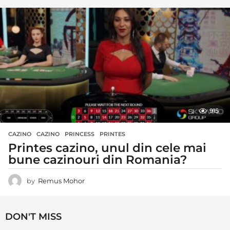
915
CAZINO
CAZINO
,
PRINCESS
,
PRINTES
Printes cazino, unul din cele mai
bune cazinouri din Romania?
by
Remus Mohor
DON'T MISS