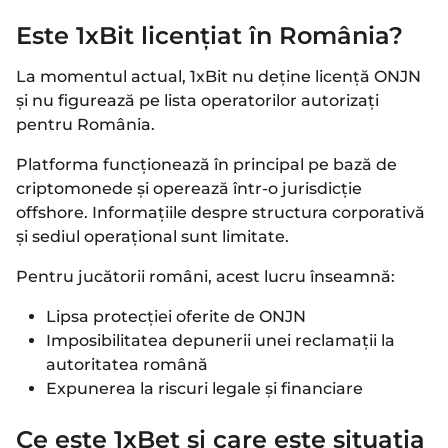
Este 1xBit licențiat în România?
La momentul actual, 1xBit nu deține licență ONJN
și nu figurează pe lista operatorilor autorizați
pentru România.
Platforma funcționează în principal pe bază de
criptomonede și operează într-o jurisdicție
offshore. Informațiile despre structura corporativă
și sediul operațional sunt limitate.
Pentru jucătorii români, acest lucru înseamnă:
Lipsa protecției oferite de ONJN
Imposibilitatea depunerii unei reclamații la
autoritatea română
Expunerea la riscuri legale și financiare
Ce este 1xBet și care este situația