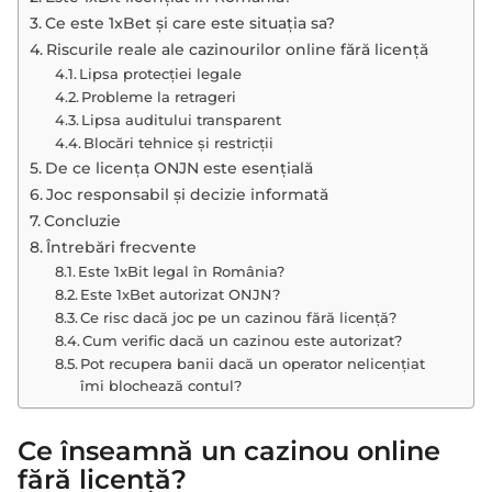
Ce este 1xBet și care este situația sa?
Riscurile reale ale cazinourilor online fără licență
Lipsa protecției legale
Probleme la retrageri
Lipsa auditului transparent
Blocări tehnice și restricții
De ce licența ONJN este esențială
Joc responsabil și decizie informată
Concluzie
Întrebări frecvente
Este 1xBit legal în România?
Este 1xBet autorizat ONJN?
Ce risc dacă joc pe un cazinou fără licență?
Cum verific dacă un cazinou este autorizat?
Pot recupera banii dacă un operator nelicențiat
îmi blochează contul?
Ce înseamnă un cazinou online
fără licență?