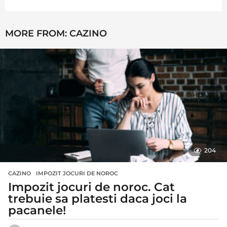
MORE FROM:
CAZINO
204
CAZINO
IMPOZIT JOCURI DE NOROC
Impozit jocuri de noroc. Cat
trebuie sa platesti daca joci la
pacanele!