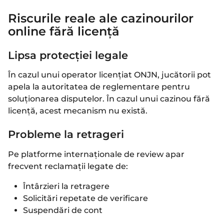
Riscurile reale ale cazinourilor
online fără licență
Lipsa protecției legale
În cazul unui operator licențiat ONJN, jucătorii pot
apela la autoritatea de reglementare pentru
soluționarea disputelor. În cazul unui cazinou fără
licență, acest mecanism nu există.
Probleme la retrageri
Pe platforme internaționale de review apar
frecvent reclamații legate de:
Întârzieri la retragere
Solicitări repetate de verificare
Suspendări de cont