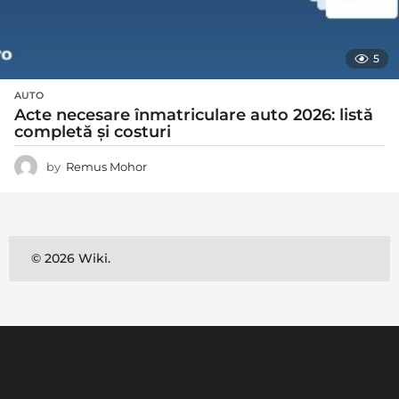
5
AUTO
Acte necesare înmatriculare auto 2026: listă
completă și costuri
by
Remus Mohor
© 2026 Wiki.