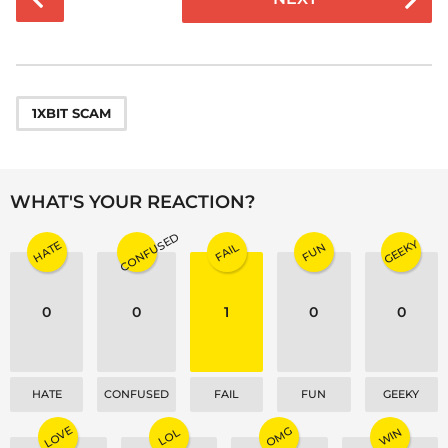
o
s
t
P
a
1XBIT SCAM
g
i
n
WHAT'S YOUR REACTION?
a
CONFUSED
t
GEEKY
HATE
FAIL
FUN
i
o
0
0
1
0
0
n
HATE
CONFUSED
FAIL
FUN
GEEKY
LOVE
OMG
WIN
LOL