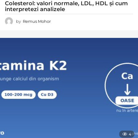
Colesterol: valori normale, LDL, HDL și cum
interpretezi analizele
by
Remus Mohor
4