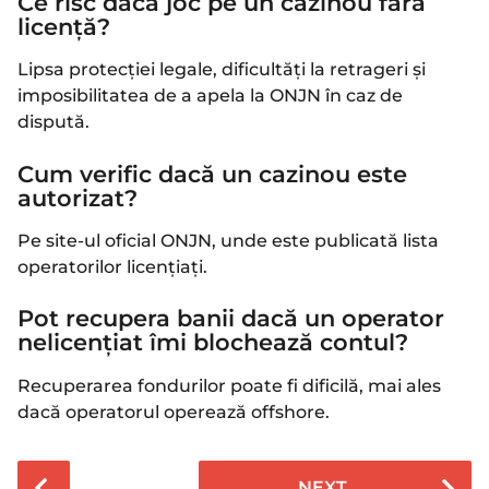
Ce risc dacă joc pe un cazinou fără
licență?
Lipsa protecției legale, dificultăți la retrageri și
imposibilitatea de a apela la ONJN în caz de
dispută.
Cum verific dacă un cazinou este
autorizat?
Pe site-ul oficial ONJN, unde este publicată lista
operatorilor licențiați.
Pot recupera banii dacă un operator
nelicențiat îmi blochează contul?
Recuperarea fondurilor poate fi dificilă, mai ales
dacă operatorul operează offshore.
P
NEXT