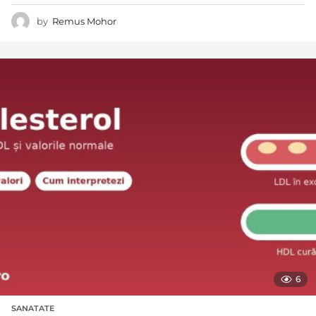
by
Remus Mohor
6
SANATATE