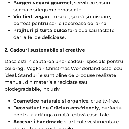
Burgeri vegani gourmet
, serviți cu sosuri
speciale și legume proaspete.
Vin fiert vegan
, cu scorțișoară și cuișoare,
perfect pentru serile răcoroase de iarnă.
Prăjituri și turtă dulce
fără ouă sau lactate,
dar la fel de delicioase.
2. Cadouri sustenabile și creative
Dacă ești în căutarea unor cadouri speciale pentru
cei dragi, VegFair Christmas Wonderland este locul
ideal. Standurile sunt pline de produse realizate
manual, din materiale reciclate sau
biodegradabile, inclusiv:
Cosmetice naturale și organice
, cruelty-free.
Decorațiuni de Crăciun eco-friendly
, perfecte
pentru a adăuga o notă festivă casei tale.
Accesorii handmade
și articole vestimentare
din materiale sustenabile.