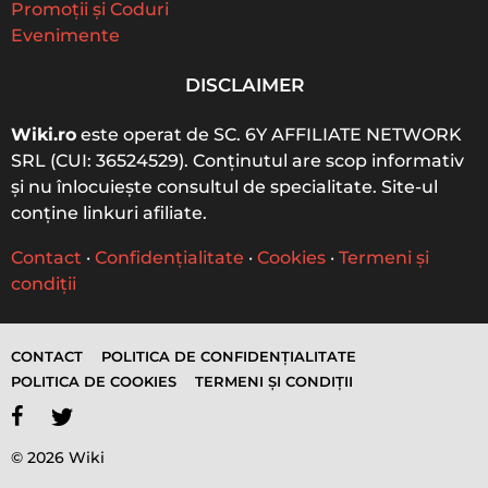
Promoții și Coduri
Evenimente
DISCLAIMER
Wiki.ro
este operat de SC. 6Y AFFILIATE NETWORK
SRL (CUI: 36524529). Conținutul are scop informativ
și nu înlocuiește consultul de specialitate. Site-ul
conține linkuri afiliate.
Contact
·
Confidențialitate
·
Cookies
·
Termeni și
condiții
CONTACT
POLITICA DE CONFIDENȚIALITATE
POLITICA DE COOKIES
TERMENI ȘI CONDIȚII
© 2026 Wiki