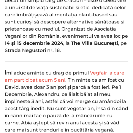
decât un simplu târg de Crăciun – este o celebrare
a unui stil de viață sustenabil și etic, dedicată celor
care îmbrățișează alimentația plant-based sau
sunt curioși să descopere alternative sănătoase și
prietenoase cu mediul. Organizat de Asociația
Veganilor din România, evenimentul va avea loc pe
14 și 15 decembrie 2024
, la
The Villa București
, pe
Strada Negustori nr. 18.
Îmi aduc aminte cu drag de primul
Vegfair la care
am participat acum 5 ani
. Tin minte ca am fost cu
David, avea doar 3 anișori și parcă a fost ieri. Pe 1
Decembrie, Alexandru, celălalt băiat al meu,
împlinește 3 ani, astfel că voi merge cu amândoi la
acest târg inedit. Nu sunt vegetarian, însă din când
în când mai fac o pauză de la mâncărurile cu
carne. Abia aștept să revin anul acesta și să văd
care mai sunt trendurile în bucătăria vegană.