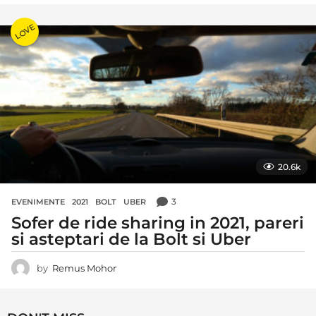
LOVE
20.6k
3
EVENIMENTE
2021
,
BOLT
,
UBER
Sofer de ride sharing in 2021, pareri
si asteptari de la Bolt si Uber
by
Remus Mohor