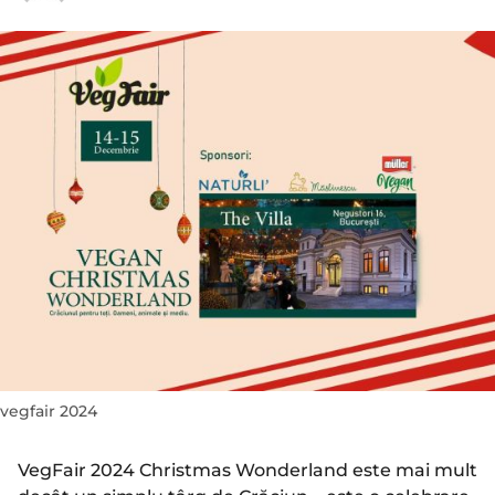
a
n
n
i
i
a
a
g
g
o
o
vegfair 2024
VegFair 2024 Christmas Wonderland este mai mult