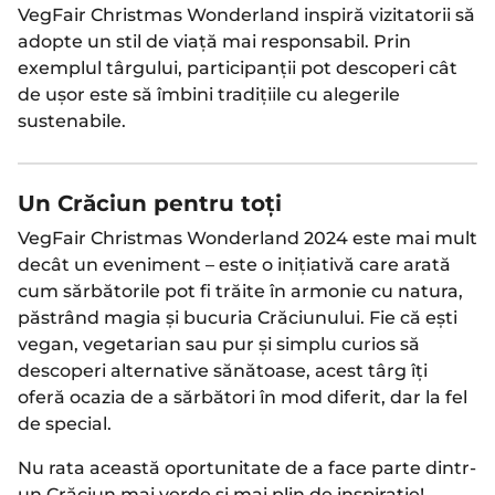
VegFair Christmas Wonderland inspiră vizitatorii să
adopte un stil de viață mai responsabil. Prin
exemplul târgului, participanții pot descoperi cât
de ușor este să îmbini tradițiile cu alegerile
sustenabile.
Un Crăciun pentru toți
VegFair Christmas Wonderland 2024 este mai mult
decât un eveniment – este o inițiativă care arată
cum sărbătorile pot fi trăite în armonie cu natura,
păstrând magia și bucuria Crăciunului. Fie că ești
vegan, vegetarian sau pur și simplu curios să
descoperi alternative sănătoase, acest târg îți
oferă ocazia de a sărbători în mod diferit, dar la fel
de special.
Nu rata această oportunitate de a face parte dintr-
un Crăciun mai verde și mai plin de inspirație!