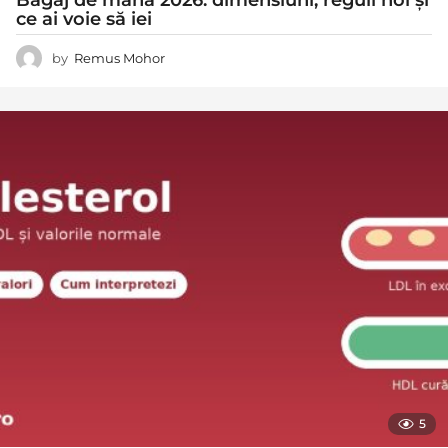
ce ai voie să iei
by
Remus Mohor
5