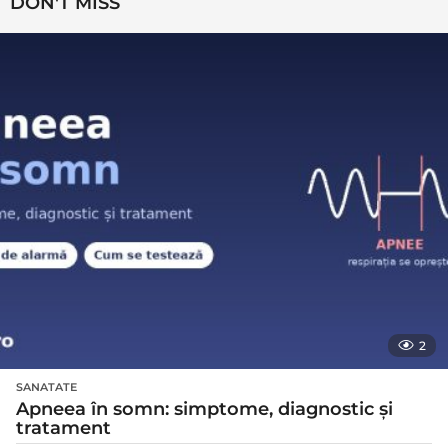
DON'T MISS
2
SANATATE
Apneea în somn: simptome, diagnostic și
tratament