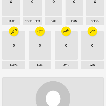
0
0
0
0
0
n
HATE
CONFUSED
FAIL
FUN
GEEKY
LOVE
OMG
WIN
LOL
0
0
0
0
LOVE
LOL
OMG
WIN