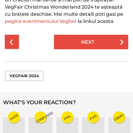
VegFair Christmas Wonderland 2024 te așteaptă
cu brațele deschise. Mai multe detalii poti gasi pe
pagina evenimentului Vegfair
la linkul acesta.
P
NEXT
o
s
t
P
a
VEGFAIR 2024
g
i
n
WHAT'S YOUR REACTION?
a
CONFUSED
t
GEEKY
HATE
FAIL
FUN
i
o