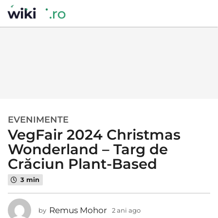
EVENIMENTE
2
VegFair 2024 Christmas
a
n
Wonderland – Targ de
i
Crăciun Plant-Based
a
g
3 min
o
2
Remus Mohor
by
2 ani ago
2
a