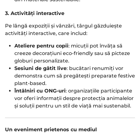
3. Activități interactive
Pe lângă expoziții și vânzări, târgul găzduiește
activități interactive, care includ:
Ateliere pentru copii
: micuții pot învăța să
creeze decorațiuni eco-friendly sau să picteze
globuri personalizate.
Sesiuni de gătit live
: bucătari renumiți vor
demonstra cum să pregătești preparate festive
plant-based.
Întâlniri cu ONG-uri
: organizațiile participante
vor oferi informații despre protecția animalelor
și soluții pentru un stil de viață mai sustenabil.
Un eveniment prietenos cu mediul