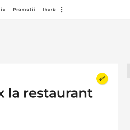
tie
Promotii
Iherb
WIN
la restaurant