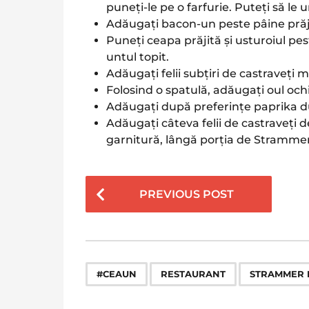
puneți-le pe o farfurie. Puteți să le u
Adăugați bacon-un peste pâine prăj
Puneți ceapa prăjită și usturoiul pes
untul topit.
Adăugați felii subțiri de castraveți m
Folosind o spatulă, adăugați oul ochi
Adăugați după preferințe paprika du
Adăugați câteva felii de castraveți 
garnitură, lângă porția de Stramme
P
PREVIOUS POST
o
s
t
P
,
,
#CEAUN
RESTAURANT
STRAMMER 
a