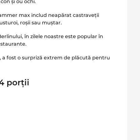
con și ou ochi.
rammer max includ neapărat castraveții
sturoi, roșii sau muștar.
linului, în zilele noastre este popular în
estaurante.
, a fost o surpriză extrem de plăcută pentru
.
 porții