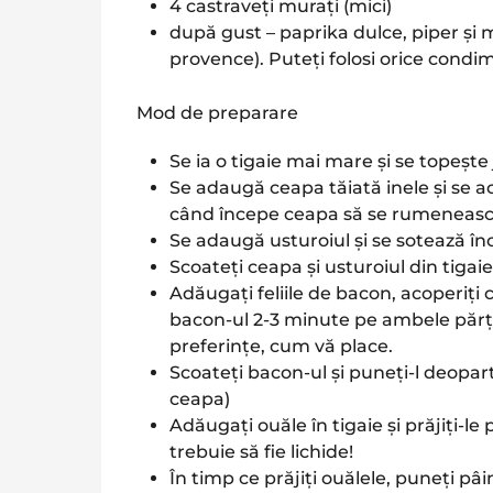
4 castraveți murați (mici)
după gust – paprika dulce, piper și
provence). Puteți folosi orice condi
Mod de preparare
Se ia o tigaie mai mare și se topeșt
Se adaugă ceapa tăiată inele și se 
când începe ceapa să se rumenească
Se adaugă usturoiul și se sotează î
Scoateți ceapa și usturoiul din tigaie
Adăugați feliile de bacon, acoperiți 
bacon-ul 2-3 minute pe ambele părți.
preferințe, cum vă place.
Scoateți bacon-ul și puneți-l deoparte
ceapa)
Adăugați ouăle în tigaie și prăjiți-l
trebuie să fie lichide!
În timp ce prăjiți ouălele, puneți pâin