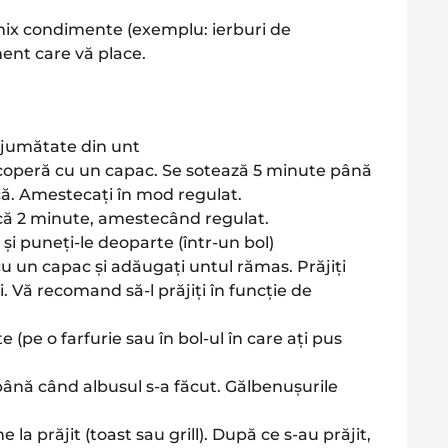
 mix condimente (exemplu: ierburi de
ment care vă place.
e jumătate din unt
acoperă cu un capac. Se sotează 5 minute până
. Amestecați în mod regulat.
ncă 2 minute, amestecând regulat.
 și puneți-le deoparte (într-un bol)
cu un capac și adăugați untul rămas. Prăjiți
 Vă recomand să-l prăjiți în funcție de
 (pe o farfurie sau în bol-ul în care ați pus
e până când albusul s-a făcut. Gălbenușurile
e la prăjit (toast sau grill). După ce s-au prăjit,