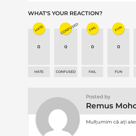
g
i
WHAT'S YOUR REACTION?
n
CONFUSED
HATE
FAIL
FUN
a
t
0
0
0
0
i
o
n
HATE
CONFUSED
FAIL
FUN
Posted by
Remus Moho
Mulțumim că ați ales