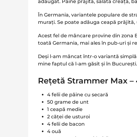
adăugat. Pâine prăjită, salata creață, ba
În Germania, variantele populare de st
murați. Se poate adăuga ceapă prăjită, u
Acest fel de mâncare provine din zona Ber
toată Germania, mai ales în pub-uri și r
Deși l-am mâncat într-o variantă simplă
mine faptul că l-am găsit și în București
Rețetă Strammer Max – 4
4 felii de pâine cu secară
50 grame de unt
1 ceapă medie
2 căței de usturoi
4 felii de bacon
4 ouă