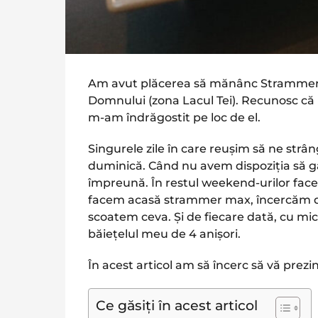
Am avut plăcerea să mănânc Strammer M
Domnului (zona Lacul Tei). Recunosc că
m-am îndrăgostit pe loc de el.
Singurele zile în care reușim să ne strâ
duminică. Când nu avem dispoziția să 
împreună. În restul weekend-urilor fa
facem acasă strammer max, încercăm di
scoatem ceva. Și de fiecare dată, cu mici
băiețelul meu de 4 anișori.
În acest articol am să încerc să vă prezin
Ce găsiți în acest articol