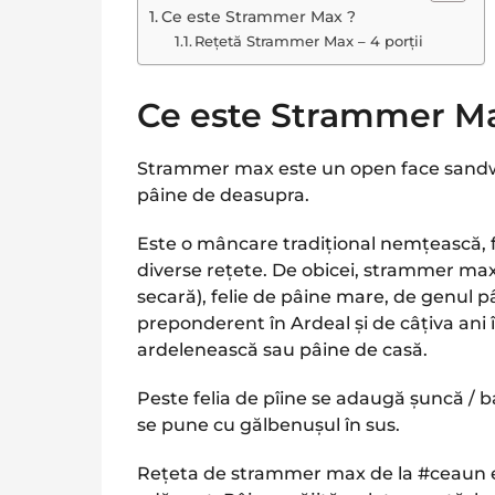
Ce este Strammer Max ?
Rețetă Strammer Max – 4 porții
Ce este Strammer M
Strammer max este un open face sandwi
pâine de deasupra.
Este o mâncare tradițional nemțească, f
diverse rețete. De obicei, strammer max 
secară), felie de pâine mare, de genul p
preponderent în Ardeal și de câțiva an
ardelenească sau pâine de casă.
Peste felia de pîine se adaugă șuncă / ba
se pune cu gălbenușul în sus.
Rețeta de strammer max de la #ceaun es