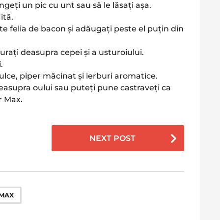
ngeți un pic cu unt sau să le lăsați așa.
ită.
te felia de bacon și adăugați peste el puțin din
urați deasupra cepei și a usturoiului.
.
lce, piper măcinat și ierburi aromatice.
deasupra oului sau puteți pune castraveți ca
r Max.
NEXT POST
MAX