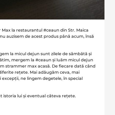
ax la restaurantul #ceaun din Str. Maica
 nu auzisem de acest produs până acum, însă
ngem la micul dejun sunt zilele de sâmbătă și
gătim, mergem la #ceaun și luăm micul dejun
cem strammer max acasă. De fiecare dată când
ferite rețete. Mai adăugăm ceva, mai
 excepții, ne lingem degetele, în special
t istoria lui și eventual câteva rețete.