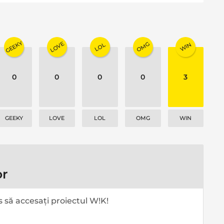
GEEKY
LOVE
OMG
WIN
LOL
0
0
0
0
3
GEEKY
LOVE
LOL
OMG
WIN
r
 să accesați proiectul W!K!