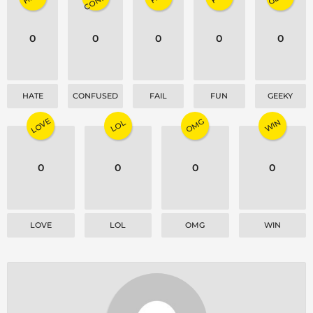
i
o
0
0
0
0
0
n
HATE
CONFUSED
FAIL
FUN
GEEKY
LOVE
OMG
WIN
LOL
0
0
0
0
LOVE
LOL
OMG
WIN