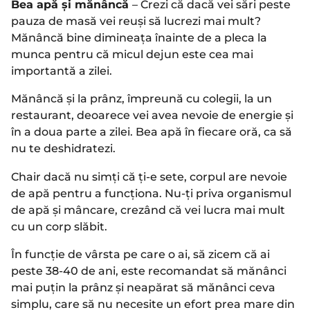
Bea apă și mănâncă
– Crezi că dacă vei sări peste
pauza de masă vei reuși să lucrezi mai mult?
Mănâncă bine dimineața înainte de a pleca la
munca pentru că micul dejun este cea mai
importantă a zilei.
Mănâncă și la prânz, împreună cu colegii, la un
restaurant, deoarece vei avea nevoie de energie și
în a doua parte a zilei. Bea apă în fiecare oră, ca să
nu te deshidratezi.
Chair dacă nu simți că ți-e sete, corpul are nevoie
de apă pentru a funcționa. Nu-ți priva organismul
de apă și mâncare, crezând că vei lucra mai mult
cu un corp slăbit.
În funcție de vârsta pe care o ai, să zicem că ai
peste 38-40 de ani, este recomandat să mănânci
mai puțin la prânz și neapărat să mănânci ceva
simplu, care să nu necesite un efort prea mare din