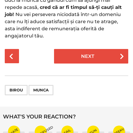
duci la muncă cu gândul cum să ajungi mai
repede acasă,
cred că ar fi timpul să-ți cauți alt
job!
Nu vei persevera niciodată într-un domeniu
care nu îți aduce satisfacții și care nu te atrage,
asta indiferent de remunerația oferită de
angajatorul tău.
P
NEXT
o
s
t
P
,
a
BIROU
MUNCA
g
i
n
WHAT'S YOUR REACTION?
a
CONFUSED
t
GEEKY
HATE
FAIL
FUN