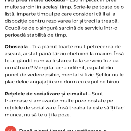
multe sarcini în același timp. Scrie-le pe toate pe o
listă, împarte timpul pe care consideri că îl ai la
dispoziție pentru rezolvarea lor și treci la treabă.
Ocupă-te de o singură sarcină de serviciu într-o
perioadă stabilită de timp.
Oboseala
– Ți-a plăcut foarte mult petrecerea de
aseară, ai stat până târziu chefuind la maxim. Însă
te-ai gândit cum va fi starea ta la serviciu în ziua
următoare? Mergi la lucru odihnit, capabil din
punct de vedere psihic, mental și fizic. Șefilor nu le
plac deloc angajații care dorm cu capul pe birou.
Rețelele de socializare și e-mailul
– Sunt
frumoase și amuzante multe poze postate pe
rețelele de socializare. Însă treaba ta este să îți faci
munca, nu să te uiți la poze.