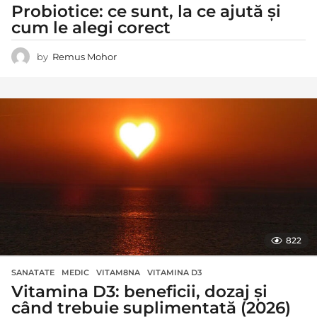
Probiotice: ce sunt, la ce ajută și
cum le alegi corect
by
Remus Mohor
822
SANATATE
MEDIC
,
VITAM8NA
,
VITAMINA D3
Vitamina D3: beneficii, dozaj și
când trebuie suplimentată (2026)