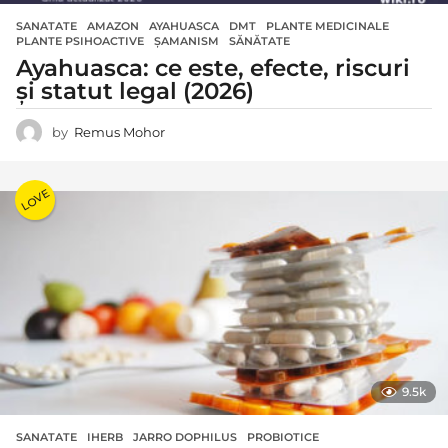
SANATATE
AMAZON
,
AYAHUASCA
,
DMT
,
PLANTE MEDICINALE
,
PLANTE PSIHOACTIVE
,
ȘAMANISM
,
SĂNĂTATE
Ayahuasca: ce este, efecte, riscuri
și statut legal (2026)
by
Remus Mohor
LOVE
9.5k
SANATATE
IHERB
,
JARRO DOPHILUS
,
PROBIOTICE