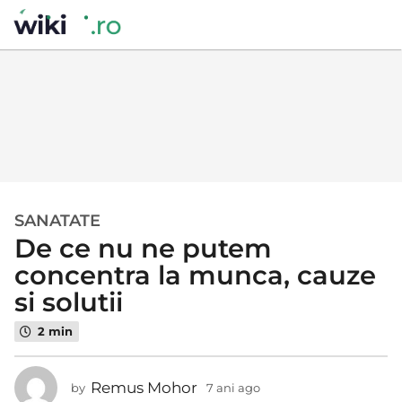
SANATATE
7
De ce nu ne putem
a
n
concentra la munca, cauze
i
si solutii
a
g
2 min
o
7
Remus Mohor
by
7 ani ago
7
a