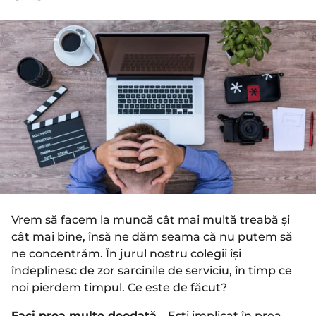
a
n
n
i
i
a
a
g
g
o
o
Vrem să facem la muncă cât mai multă treabă și
cât mai bine, însă ne dăm seama că nu putem să
ne concentrăm. În jurul nostru colegii își
îndeplinesc de zor sarcinile de serviciu, în timp ce
noi pierdem timpul. Ce este de făcut?
Faci prea multe deodată
– Ești implicat în prea