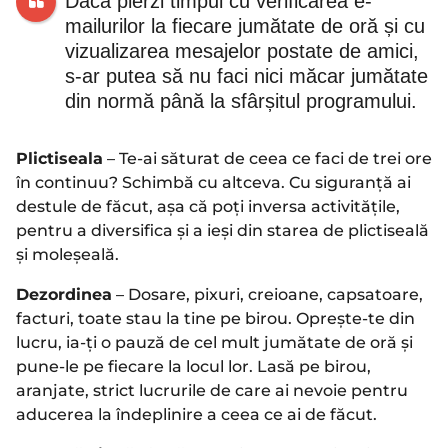
Dacă pierzi timpul cu verificarea e-
mailurilor la fiecare jumătate de oră și cu
vizualizarea mesajelor postate de amici,
s-ar putea să nu faci nici măcar jumătate
din normă până la sfârșitul programului.
Plictiseala
– Te-ai săturat de ceea ce faci de trei ore
în continuu? Schimbă cu altceva. Cu siguranță ai
destule de făcut, așa că poți inversa activitățile,
pentru a diversifica și a ieși din starea de plictiseală
și moleșeală.
Dezordinea
– Dosare, pixuri, creioane, capsatoare,
facturi, toate stau la tine pe birou. Oprește-te din
lucru, ia-ți o pauză de cel mult jumătate de oră și
pune-le pe fiecare la locul lor. Lasă pe birou,
aranjate, strict lucrurile de care ai nevoie pentru
aducerea la îndeplinire a ceea ce ai de făcut.