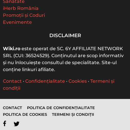
Sănătate
:
iHerb România
Promoții și Coduri
Evenimente
DISCLAIMER
Wiki.ro
este operat de SC. 6Y AFFILIATE NETWORK
SRL (CUI: 36524529). Conținutul are scop informativ
și nu înlocuiește consultul de specialitate. Site-ul
conține linkuri afiliate.
Contact
·
Confidențialitate
·
Cookies
·
Termeni și
condiții
CONTACT
POLITICA DE CONFIDENȚIALITATE
POLITICA DE COOKIES
TERMENI ȘI CONDIȚII