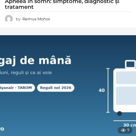
Apneea în somn: simptome, diagnostic și
tratament
by
Remus Mohor
7